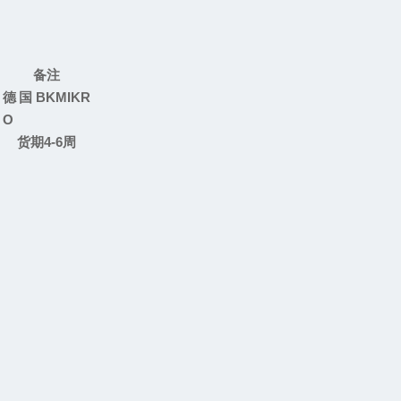
备注
德国
BKMIKR
O
货期
4-6
周