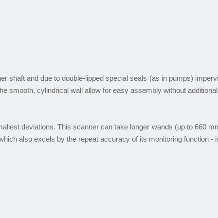
ner shaft and due to double-lipped special seals (as in pumps) imper
e smooth, cylindrical wall allow for easy assembly without additional
mallest deviations. This scanner can take longer wands (up to 660 mm) 
hich also excels by the repeat accuracy of its monitoring function - i