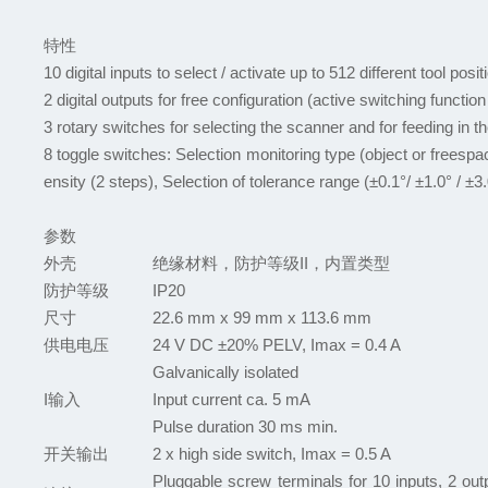
特性
10 digital inputs to select / activate up to 512 different tool posi
2 digital outputs for free configuration (active switching function
3 rotary switches for selecting the scanner and for feeding in t
8 toggle switches: Selection monitoring type (object or freespace
ensity (2 steps), Selection of tolerance range (±0.1°/ ±1.0° / ±3.
参数
外壳
绝缘材料
，
防护等级
II，
内置类型
防护等级
IP20
尺寸
22.6 mm x 99 mm x 113.6 mm
供电电压
24 V DC ±20% PELV, Imax = 0.4 A
Galvanically isolated
I
输入
Input current ca. 5 mA
Pulse duration 30 ms min.
开关输出
2 x high side switch, Imax = 0.5 A
Pluggable screw terminals for 10 inputs, 2 out