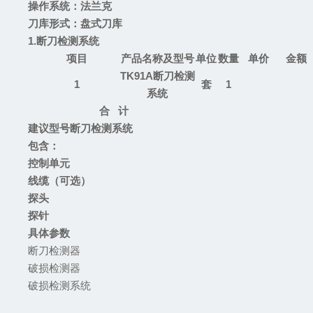
操作系统
：
法兰克
刀库形式
：
盘式刀库
1.
断刀检测系统
项目
产品名称及型号
单位
数量
单价
金额
TK91A
断刀检测
1
套
1
系统
合
计
建议型号断刀检测系统
包含
：
控制单元
线缆
（
可选
）
探头
探针
具体参数
断刀检测器
破损检测器
破损检测系统