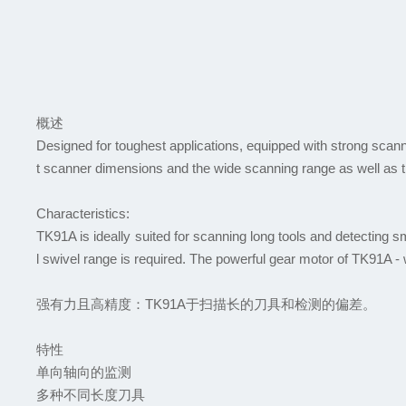
概述
Designed for toughest applications, equipped with strong scan
t scanner dimensions and the wide scanning range as well as th
Characteristics:
TK91A is ideally suited for scanning long tools and detecting s
l swivel range is required. The powerful gear motor of TK91A - w
强有力且高精度
：TK91A
于扫描长的刀具和检测的偏差
。
特性
单向轴向的监测
多种不同长度刀具