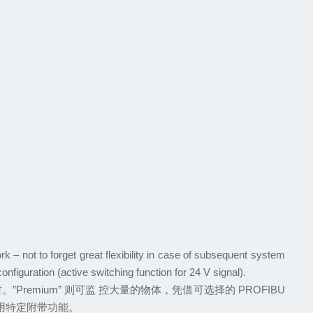
k – not to forget great flexibility in case of subsequent system
 configuration (active switching function for 24 V signal).
时
。”Premium”
则可监
控大量的物体
，
凭借可选择的
PROFIBU
用特定附带功能
。