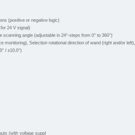
tions (positive or negative logic)
 for 24 V signal)
he scanning angle (adjustable in 24°-steps from 0° to 360°)
 monitoring), Selection rotational direction of wand (right and/or left),
0° / ±10.0°)
puts (with voltage suppl