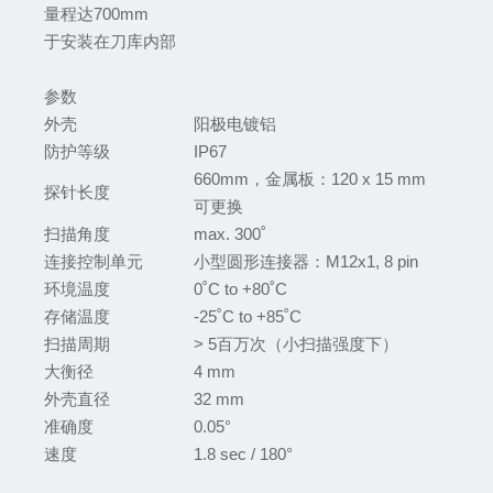
量程达
700mm
于安装在刀库内部
参数
外壳
阳极电镀铝
防护等级
IP67
660mm，
金属板
：120 x 15 mm
探针长度
可更换
扫描角度
max. 300
˚
连接控制单元
小型圆形连接器
：M12x1, 8 pin
环境温度
0
˚
C to +80
˚
C
存储温度
-25
˚
C to +85
˚
C
扫描周期
> 5
百万次
（
小扫描强度下
）
大衡径
4 mm
外壳直径
32 mm
准确度
0.05°
速度
1.8 sec / 180°