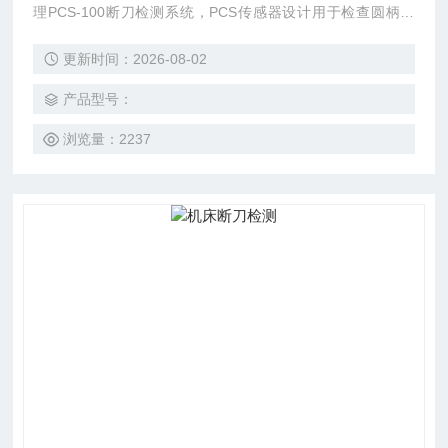
理PCS-100断刀检测系统，PCS传感器设计用于检查圆柄工
具，如钻头、丝锥、铰刀和立铣刀。 在接收到来自机器的开
更新时间：2026-08-02
始工作的信号后，传感器探针摆动并与要检测刀具的刀尖发生
轻微的物理接触。 如果刀尖存在，机器将被允许继续。 如果
产品型号：
刀尖断裂，传感针将摆动经过刀具，并且PCS将发出机床停止
信号给数控机床。
浏览量：2237