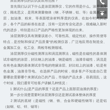
涂层测厚仪的认识及应用范围？
首先我们认识下什么是涂层测厚仪，它的作用是什么。涂层测厚
仪，顾名思义，是用来测量物体（钢，不锈钢，铝、等）金属表面涂
层，如油漆、粉末、等表面喷涂材料厚度的仪表。在如今时代的进
步，各个产品的标准在改进，没有一定的专业化进步，很难融入新时
代的进步，特别是出口产品的严格性更加体现的出来。
涂层测厚仪具有测量误差小、可靠性高、稳定性好、操作简便等
特点，是控制和保证产品质量*的检测仪器，广泛地应用在制造业、
金属加工业、化工业、商检等检测领域。
涂层测厚仪分磁性测厚法和涡流测厚法，磁性是在磁性的基体测
试非磁性的涂层，好比钢上的油漆，钢是磁性，油漆非磁性，涡流是
在有色金属的基体测试非导电的绝缘涂层。好比铝上的油漆，铝是有
色金属，油漆非导电。 在选择产品的时候，很多客户不知道自己需
要哪款需要哪个来测试自己的产品，市场的产品太多，容易混乱，这
个时候，我们通常可给客户讲解几种情况：
1 测试什么(是产品的厚度？还是产品上面那层油漆的厚度）
第一步分清楚需要时涂层测厚仪还是测试基体整体的厚度
2 测试的底材（是磁性（钢、铁、合金和硬磁性钢等）还是铝
（如铜、铝、锌、锡等）