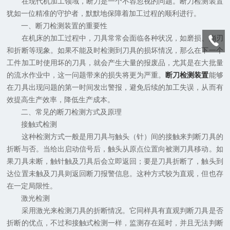
在现代机加工领域，断刀是一个不容忽视的问题。断刀检测装置
犹如一位精准的守护者，默默地保障着加工过程的顺利进行。
一、断刀检测装置的重要性
在机床的加工过程中，刀具常常会面临各种状况，如磨损、崩刃
和折断等现象。如果不能及时检测到刀具的损坏情况，那么在下一个
工件加工时使用坏的刀具，就会产生大量的报废品，尤其是在大批量
的流水作业中，这一问题带来的损失将更为严重。
断刀检测装置
能够
在刀具出现问题的第一时间发出警报，避免后续的加工失误，从而有
效提高生产效率，降低生产成本。
二、常见的断刀检测方式及原理
接触式检测
这种检测方式一般是用刀具与触头（针）间的接触来判断刀具的
折断与否。当给出启动信号后，触头从原点位置向被测刀具移动。如
果刀具未断，触针触及刀具后会立即返回；要是刀具折断了，触头到
达位置未触及刀具则返回断刀报警信息。这种方式较为直观，但也存
在一定局限性。
激光检测
采用激光来检测刀具的折断情况。它同样具有直观判断刀具是否
折断的优点，不过和接触式检测一样，监测存在延时，并且无法判断