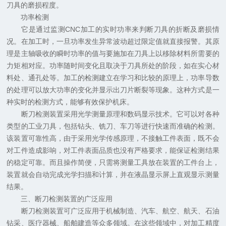
刀具的磨损程度。
功率检测
它是通过监测CNC加工的实时功率来判断刀具的折断及磨损情
况。在加工时，一旦功率发生异常波动超过限定值就直接报警。其原
理是主轴吸收的瞬时功率的值与要施加在刀具上以移除材料所需要的
力矩相对应。功率随时间变化且取决于刀具所处的阶段，如在实心材
料处、通孔处等。加工的检测建立在学习和比较的原理上，功率导数
的处理可以放大功率的变化并显示出刀片断裂等现象。这种方式是一
种实时的检测方式，能够有效保护机床。
断刀检测装置采用光学测量原理和数码显示技术。它可以对各种
类型的工业刀具，包括钻头、铣刀、车刀等进行快速而准确的检测。
该装置可靠性高，由于采用光学传感原理，不接触工件表面，既不会
对工件造成影响，对工件表面品质也没有严格要求，能保证检测结果
的稳定可靠。而且操作简便，只需将测量工具放在装置的工件台上，
装置就会自动完成光学扫描和计算，并在液晶显示屏上直观显示测量
结果。
三、断刀检测装置的广泛应用
断刀检测装置可广泛应用于机械制造、汽车、航空、航天、石油
钻采、医疗器械、船舶建造等众多领域。在这些领域中，对加工精度