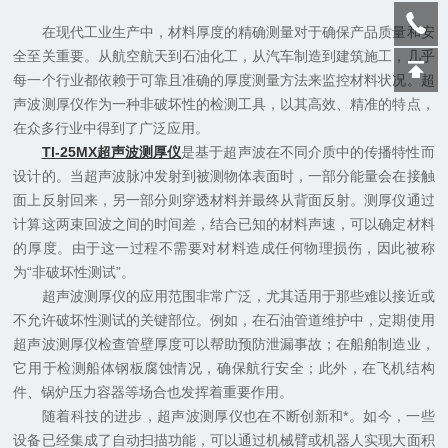
在现代工业生产中，材料厚度的精确测量对于确保产品质量和安
全至关重要。从航空航天到石油化工，从汽车制造到建筑施工，几乎
每一个行业都依赖于可靠且准确的厚度测量方法来监控材料状况。超
声波测厚仪作为一种非破坏性的检测工具，以其高效、精准的特点，
在众多行业中得到了广泛应用。
TI-25MX超声波测厚仪
是基于超声波在不同介质中的传播特性而
设计的。当超声波脉冲发射到被测物体表面时，一部分能量会在接触
面上反射回来，另一部分则穿透材料并最终从背面反射。测厚仪通过
计算这两束回波之间的时间差，结合已知的材料声速，可以确定材料
的厚度。由于这一过程不需要对材料造成任何物理损伤，因此被称
为“非破坏性测试”。
超声波测厚仪的应用范围非常广泛，尤其适用于那些难以接近或
不允许破坏性测试的关键部位。例如，在石油管道维护中，定期使用
超声波测厚仪检查管壁厚度可以帮助预防泄漏事故；在船舶制造业，
它用于检测船体钢板腐蚀情况，确保航行安全；此外，在飞机结构
件、锅炉压力容器等场合也发挥着重要作用。
随着科技的进步，超声波测厚仪也在不断创新和*。如今，一些
设备已经集成了自动扫描功能，可以通过机械臂或机器人实现大面积