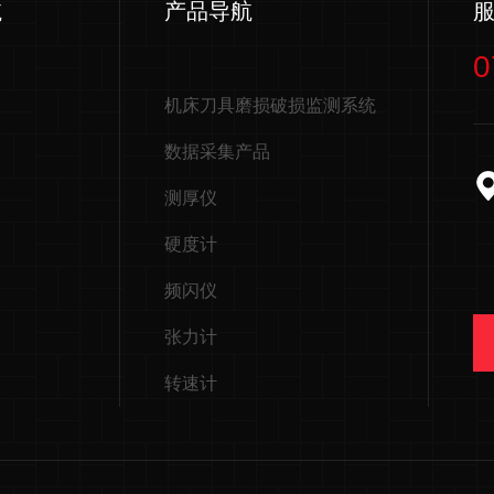
航
产品导航
0
机床刀具磨损破损监测系统
数据采集产品
测厚仪
硬度计
频闪仪
张力计
转速计