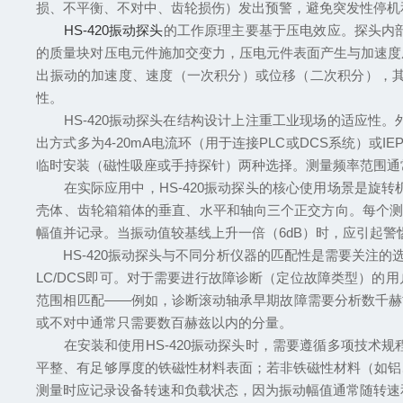
损、不平衡、不对中、齿轮损伤）发出预警，避免突发性停机
HS-420振动探头
的工作原理主要基于压电效应。探头内
的质量块对压电元件施加交变力，压电元件表面产生与加速度
出振动的加速度、速度（一次积分）或位移（二次积分），其
性。
HS-420振动探头在结构设计上注重工业现场的适应性。
出方式多为4-20mA电流环（用于连接PLC或DCS系统）
临时安装（磁性吸座或手持探针）两种选择。测量频率范围通常
在实际应用中，HS-420振动探头的核心使用场景是旋转
壳体、齿轮箱箱体的垂直、水平和轴向三个正交方向。每个测
幅值并记录。当振动值较基线上升一倍（6dB）时，应引起警
HS-420振动探头与不同分析仪器的匹配性是需要关注的选型
LC/DCS即可。对于需要进行故障诊断（定位故障类型）的
范围相匹配——例如，诊断滚动轴承早期故障需要分析数千赫
或不对中通常只需要数百赫兹以内的分量。
在安装和使用HS-420振动探头时，需要遵循多项技术规
平整、有足够厚度的铁磁性材料表面；若非铁磁性材料（如铝
测量时应记录设备转速和负载状态，因为振动幅值通常随转速