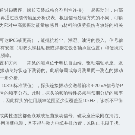
通过磁吸座、螺纹安装或粘合剂刚性连接）一起振动时，内部
，再通过线缆传输至分析仪表。根据信号处理方式的不同，可输
因为它对中高频振动能量敏感且与材料的疲劳损伤有较好的相关
达IP65或更高），能抵抗粉尘、潮湿、油污的侵入。信号输
装方式有安装（用双头螺柱粘接或焊接在设备轴承座位置）和便携式
征频率。
位置和方向——常见的测点位于电机自由端、驱动端轴承座、泵
的振动良好状态下测得的。此后每周或每月测量同一测点的振动
进一步分析。
816标准限值），探头连接振动变送器输出4-20mA信号给P
动信号的频率分布。此时，探头的频响特性必须与预期分析的频率
因此探头的使用频率范围至少应覆盖至10kHz；诊断不平衡
动或柔性连接都会衰减或扭曲振动信号。磁吸座应吸附在清洁、
采用屏蔽电缆，且不得与动力电缆并排放置，以防止电磁干扰。