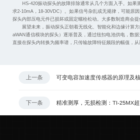
HS-420振动探头的故障排除通常从几个方面入手。如果
求2-10mA，18-30VDC）。如果信号杂乱或无规律，
探头内部压电元件已损坏或固定螺栓松动。大多数制造商会提
展望未来，振动探头正朝着无线化、智能化和边缘计算方向发展
aWAN通信模块的探头）逐渐普及，通过纽扣电池供电，数
直接在探头内转换为频率谱，只传输故障特征频段的幅值，从
上一条
可变电容加速度传感器的原理及
下一条
精准测厚，无损检测：TI-25M