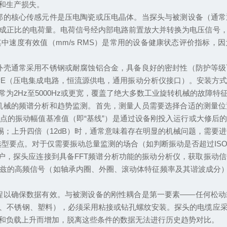
和生产损失。
部的核心传感元件是压电陶瓷或压电晶体。当探头与被测设备（通常
成正比的电荷量。电荷信号经内部电路前置放大并转换为电压信号
中速度有效值（mm/s RMS）是常用的设备健康状态评价指标，
外壳通常采用不锈钢或耐腐蚀铝合金，具备良好的密封性（防护等级可
或IEPE（压电集成电路，恒流源供电，通用振动分析仪接口）。安
为2Hz至5000Hz或更宽，覆盖了绝大多数工业旋转机械的故障特
机械的频谱分析和趋势监测。首先，测量人员需要选择合适的测量
点的振动幅值基准值（即“基线”）是通过设备刚投入运行或大修后
惕；上升四倍（12dB）时，通常意味着存在明显的机械问题，需要
要点。对于仅需要振动总量监测的场合（如判断振动是否超过ISO 10
用户，探头应连接到具备FFT频谱分析功能的振动分析仪，获取振
兹的高频信号（如轴承内圈、外圈、滚动体特征频率及其谐波成分），
程以确保数据有效。与被测设备的刚性耦合是第一要素——任何松
、不锈钢、塑料），必须采用粘接或钻孔螺纹安装。探头的电缆应
和负载上升而增加，脱离这些条件的数据无法进行历史趋势对比。