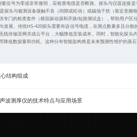
测量信号为零或非常微弱，应检查电缆是否断路、探头与仪器连接是否
可能原因是探头与被测设备接触不良（间隙或松动）或磁场干扰（靠近
供专门的检查套件（模拟振动源和开路/短路测试盒），帮助用户区
。传统HS-420探头需要布设信号电缆，在测点数量多且分散的工厂
据无线传输至网关或云平台，大幅降低安装成本。同时，智能化探头内
而降低数据量和功耗。这种分布智能架构将是未来预测性维护的基石
核心结构组成
X超声波测厚仪的技术特点与应用场景