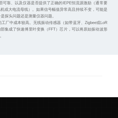
可靠、以及仪器是否提供了正确的IEPE恒流源激励（通常要
变频电机或大电流母线）。如果信号幅值异常高且持续不变，可能是
分是探头问题还是测量仪器问题。
中成本较高。无线振动传感器（如带蓝牙、Zigbee或LoR
部集成了快速傅里叶变换（FFT）芯片，可以将原始振动波形
。