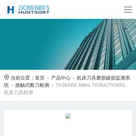
当前位置：
首页
-
产品中心
-
机床刀具磨损破损监测系
统
-
接触式断刀检测
-
TK96ABK Mikro TK96A/TK96RL
机床刀具检测