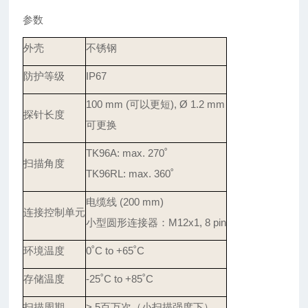
参数
外壳
不锈钢
防护等级
IP67
100 mm (
可以更短), Ø 1.2 mm
探针长度
可更换
TK96A: max. 270
˚
扫描角度
TK96RL: max. 360
˚
电缆线 (200 mm)
连接控制单元
小型圆形连接器：M12x1, 8 pin
环境温度
0
˚
C to +65
˚
C
存储温度
-25
˚
C to +85
˚
C
扫描周期
> 5
百万次（小扫描强度下）