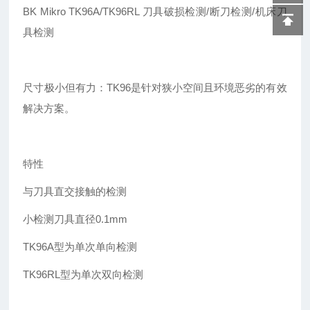
BK Mikro TK96A/TK96RL
刀具破损检测/断刀检测/机床刀
具检测
尺寸极小但有力：TK96是针对狭小空间且环境恶劣的有效
解决方案。
特性
与刀具直交接触的检测
小检测刀具直径0.1mm
TK96A
型为单次单向检测
TK96RL
型为单次双向检测