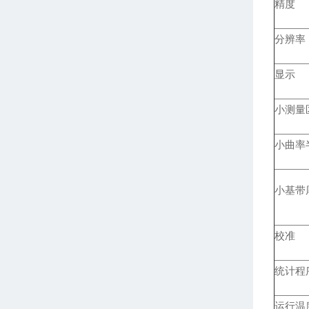
精度
分辨率
显示
小测量
小曲率
小基带
校准
统计程
运行温