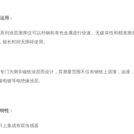
Z
运用：
Z
系列涂层测厚仪可以对钢和有色金属进行快速、无破坏性和精准测量
，能长时间无障碍使用。
Z
专门为测非磁铁涂层而设计，其测量范围不仅有钢铁上清漆，油漆
极电镀等电绝缘涂层。
Z
特性：
杆上集成有双传感器