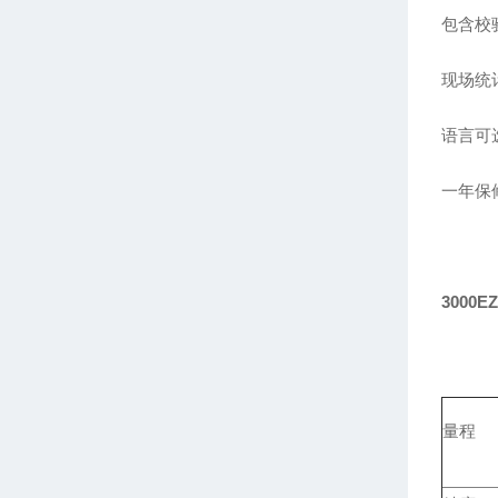
包含校
现场统计
语言可
一年保
3000E
量程