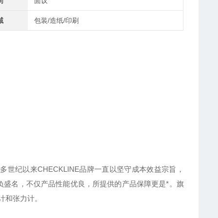
间
面议
域
包装/造纸/印刷
年，半个多世纪以来CHECKLINE品牌一直以坚守成本效益宗旨，
*久负盛名，不仅产品性能优良，所提供的产品保障更是*。旗
计和张力计。