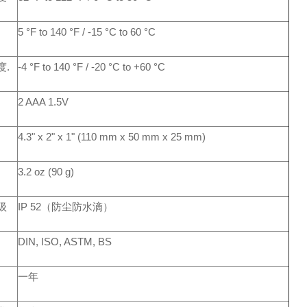
5 °F to 140 °F / -15 °C to 60 °C
度.
-4 °F to 140 °F / -20 °C to +60 °C
2 AAA 1.5V
4.3" x 2" x 1" (110 mm x 50 mm x 25 mm)
3.2 oz (90 g)
级
IP 52
（防尘防水滴）
DIN, ISO, ASTM, BS
一年