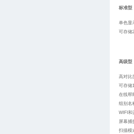
标准型
单色显
可存储2
高级型
高对比
可存储1
在线帮
组别名
WIFI
屏幕捕
扫描模