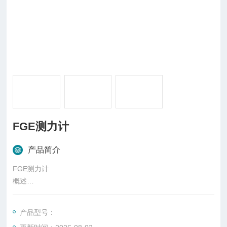
FGE测力计
产品简介
FGE测力计
概述
带有180°可逆显示和双标签键盘的数字推拉力计，适用于推拉应
用。 Check-Line FGE-X系列数字测力计结合了坚固，符合人体
产品型号：
工程学和紧凑的设计以的精度，可提供坚固的测力仪。这些仪器