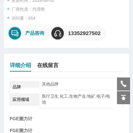
更新时间：2026-08-02
可用于各种应用中，例如进货质量检验，成品测试，研发或几乎
任何便携式或受力测试要求。
厂商性质：代理商
访问量：654
13352927502
产品咨询
详细介绍
在线留言
其他品牌
品牌
医疗卫生,化工,生物产业,地矿,电子/电
应用领域
池
FGE测力计
FGE测力计