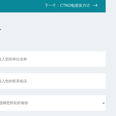
下一个：
CTM2电缆张力计
言