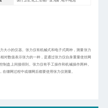
域
医疗卫生,化工,生物产业,地矿,电子/电池
力大小的仪器。张力仪有机械式和电子式两种，测量张力
用相对数值表示张力的一种，是通过张力仪自身重量使丝网
从控制盘上间接得到。张力仪有手工操作和机械操作两种。
，在绷网过程中或绷网后都要使用张力仪测量。