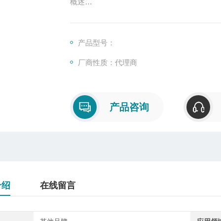
概述
张力仪是测量丝网受到拉力作用时其内部与
机械式和电子式两种，测量张力的单位用牛顿
就是用相对数值表示张力的一种，是通过张
产品型号：
张力数值可从指示盘上直接得到，或者从控
厂商性质：代理商
力仪是
产品咨询
介绍
在线留言