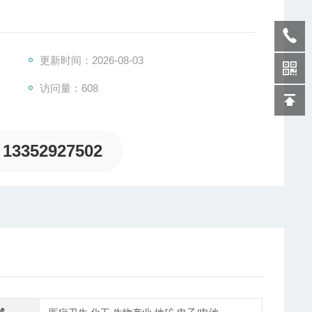
固定丝网接触体之间的相互牵引力大小的仪器。张力仪有
/厘米表示。张力也可以用相对数值来表示。厘米张力仪
力仪自身重量使丝网下沉的深度的数值（毫米）来计算，
更新时间：2026-08-03
制盘上间接得到。张力仪有手工操作和机械操作两种。张
访问量：608
13352927502