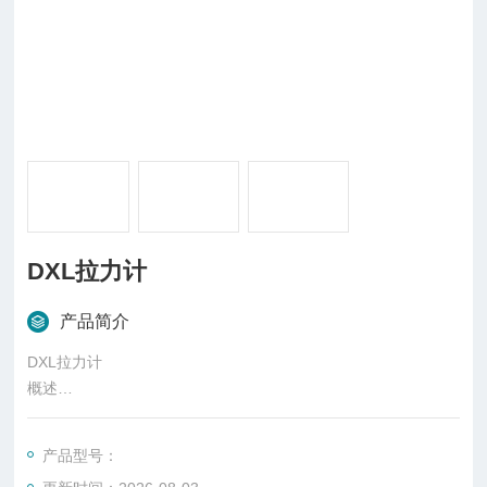
DXL拉力计
产品简介
DXL拉力计
概述
张力仪是测量丝网受到拉力作用时其内部与固定丝网接触体之间
的相互牵引力大小的仪器。张力仪有机械式和电子式两种，测量
产品型号：
张力的单位用牛顿/厘米表示。张力也可以用相对数值来表示。厘