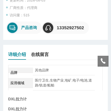
更新时间：2026-08-03
米张力仪就是用相对数值表示张力的一种，是通过张力仪自身重
量使丝网下沉的深度的数值（毫米）来计算，张力数值可从指示
厂商性质：代理商
盘上直接得到，或者从控制盘上间接得到。张力仪有手工操作和
访问量：515
机械操作两种。张力仪是检验丝网印版质
13352927502
产品咨询
详细介绍
在线留言
其他品牌
品牌
医疗卫生,生物产业,地矿,电子/电池,道
应用领域
路/轨道/船舶
DXL拉力
计
DXL拉力
计