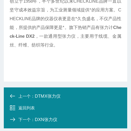
创立于1958年，半个多世纪以来CHECKLINE品牌一直以
坚守成本效益宗旨，为工业测量领域提供*的应用方案。C
HECKLINE品牌的仪器仪表更是在*久负盛名，不仅产品性
能，所提供的产品保障更是*。旗下热销产品有张力计
Che
ck-Line DX2
，一款通用型张力仪，主要用于线缆、金属
丝、纤维、纺织等行业。
DTMX张力仪
上一个：
返回列表
DXN张力仪
下一个：