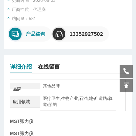
更新时间：2026-08-03
米张力仪就是用相对数值表示张力的一种，是通过张力仪自身重
量使丝网下沉的深度的数值（毫米）来计算，张力数值可从指示
厂商性质：代理商
盘上直接得到，或者从控制盘上间接得到。张力仪有手工操作和
访问量：581
机械操作两种。张力仪是检验丝网印版质量的重
13352927502
产品咨询
详细介绍
在线留言
其他品牌
品牌
医疗卫生,生物产业,石油,地矿,道路/轨
应用领域
道/船舶
MST张力仪
MST张力仪