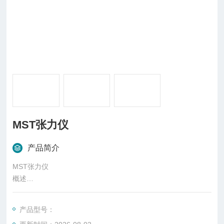
MST张力仪
产品简介
MST张力仪
概述
张力仪是测量丝网受到拉力作用时其内部与固定丝网接触体之间
的相互牵引力大小的仪器。张力仪有机械式和电子式两种，测量
产品型号：
张力的单位用牛顿/厘米表示。张力也可以用相对数值来表示。厘