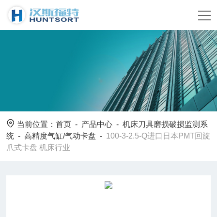
当前位置：
首页
-
产品中心
-
机床刀具磨损破损监测系
统
-
高精度气缸/气动卡盘
-
100-3-2.5-Q进口日本PMT回旋
爪式卡盘 机床行业