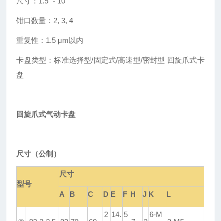
尺寸：
1.5” - 10”
钳口数量：
2, 3, 4
重复性：
1.5 μm
以内
卡盘类型：标准选择型
/
固定式
/
高速型
/
密封型
回旋爪式卡
盘
回旋爪式气动卡盘
尺寸（公制）
尺寸
型号
A
B
C
D
E
F
H
J
K
L
2
14.
5
6-M