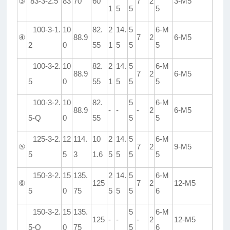
③
83-3-2.5
83
70
60
7
2
3-M5
1
5
5
5
100-3-1.
10
82.
2
14.
5
6-M
④
88.9
7
2
6-M5
2
0
55
1
5
5
5
100-3-2.
10
82.
2
14.
5
6-M
88.9
7
2
6-M5
5
0
55
1
5
5
5
100-3-2.
10
82.
5
6-M
88.9
-
-
-
2
6-M5
5-Q
0
55
5
5
125-3-2.
12
114.
10
2
14.
5
6-M
⑤
7
2
9-M5
5
5
3
1.6
5
5
5
5
150-3-2.
15
135.
2
14.
5
6-M
⑥
125
7
2
12-M5
5
0
75
5
5
5
6
150-3-2.
15
135.
5
6-M
125
-
-
-
2
12-M5
5-Q
0
75
5
6