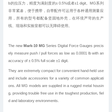
b的拉压力，精度为满刻度的± 0.5%或者±1 digit。MG系列
非常紧凑，便于携带，自带配件可运用于各种通用测量应
用，所有的型号都配备坚固地外壳，在环境严苛的生产
线、现场和实验室都可以无障碍使用。
The new
Mark-10 MG
Series Digital Force Gauges precis
ely measure push / pull forces as low as 0.0001 lb with an
accuracy of ± 0.5% full scale ±1 digit.
They are extremely compact for convenient hand-held use
and include accessories for a variety of common applicati
ons. All MG models are supplied in a rugged metal housin
g, providing trouble free use in the toughest production, fiel
d and laboratory environments.