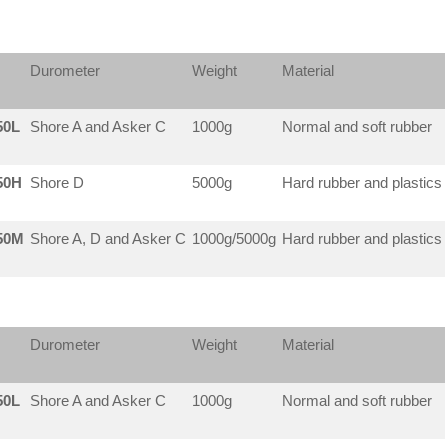
Durometer
Weight
Material
50L
Shore A and Asker C
1000g
Normal and soft rubber
50H
Shore D
5000g
Hard rubber and plastics
50M
Shore A, D and Asker C
1000g/5000g
Hard rubber and plastics
Durometer
Weight
Material
50L
Shore A and Asker C
1000g
Normal and soft rubber