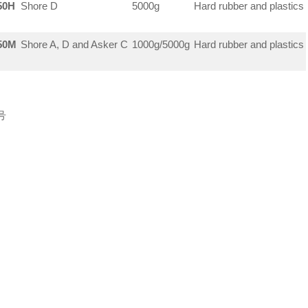
50H
Shore D
5000g
Hard rubber and plastics
50M
Shore A, D and Asker C
1000g/5000g
Hard rubber and plastics
号