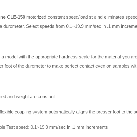
ine CLE-150
motorized constant speed/load stａnd eliminates speed
 a durometer. Select speeds from 0.1~19.9 mm/sec in .1 mm increme
a model with the appropriate hardness scale for the material you are t
er foot of the durometer to make perfect contact even on samples with
eed and weight are constant
flexible coupling system automatically aligns the presser foot to the 
ble Test speed: 0.1~19.9 mm/sec in .1 mm increments