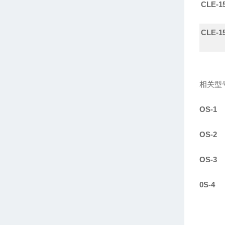
CLE-1
CLE-1
相关型
OS-1
OS-2
OS-3
0S-4