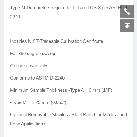
Type M Durometers require test stａnd OS-3 per ASTM D
2240.
Includes NIST-Traceable Calibration Certificate
Full 360 degree sweep
One year warranty
Conforms to ASTM D-2240
Minimum Sample Thickness -Type A = 6 mm (1/4")
-Type M = 1.25 mm (0.050")
Optional Removable Stainless Steel Barrel for Medical and
Food Applications