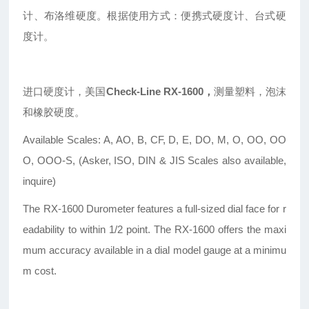
计、布洛维硬度。根据使用方式：便携式硬度计、台式硬
度计。
进口硬度计，美国
Check-Line RX-1600，
测量塑料，泡沫
和橡胶硬度。
Available Scales: A, AO, B, CF, D, E, DO, M, O, OO, OO
O, OOO-S, (Asker, ISO, DIN & JIS Scales also available,
inquire)
The RX-1600 Durometer features a full-sized dial face for r
eadability to within 1/2 point. The RX-1600 offers the maxi
mum accuracy available in a dial model gauge at a minimu
m cost.