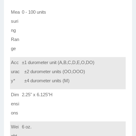
Mea
0 - 100 units
suri
ng
Ran
ge
Acc
±1 durometer unit (A,B,C,D,E,O,DO)
urac
±2 durometer units (OO,OOO)
y*
±4 durometer units (M)
Dim
2.25" x 6.125"H
ensi
ons
Wei
6 oz.
ght