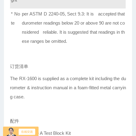
* No
per ASTM D 2240-05, Sect 9.3: It is accepted that
te
durometer readings below 20 or above 90 are not co
nsidered reliable. It is suggested that readings in th
ese ranges be omitted.
订货清单
The RX-1600 is supplied as a complete kit including the du
rometer & instruction manual in a foam-fitted metal carryin
g case.
配件
TBKC-A Type A Test Block Kit