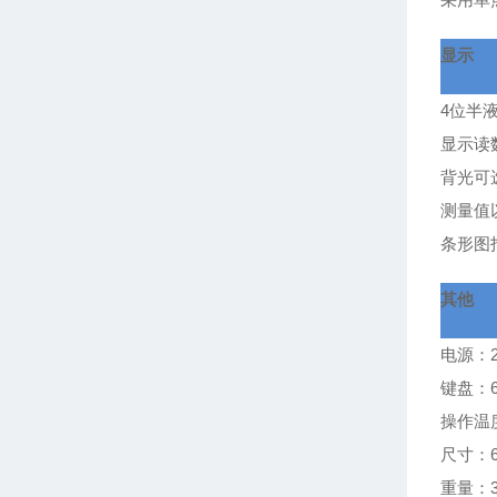
显示
4
位半
显示读
背光可
测量值
条形图
其他
电源：
键盘：
操作温度
尺寸：63
重量：3