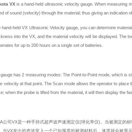
kota VX
is a hand-held ultrasonic velocity gauge. When measuring mat
d of sound (velocity) through the material; thus giving an indication o
e hand-held VX Ultrasonic Velocity gauge, you can determine material
kness into the VX, and the material velocity will be displayed. The tool
perates for up to 200 hours on a single set of batteries.
gauge has 2 measuring modes: The Point-to-Point mode, which is simpl
he velocity at that point. The Scan mode allows the operator to place
e; when the probe is lifted from the material, it will then display the 
TA
公司VX是一种手持式超声波声速测定仪(球化率仪)。当被测定的
。当VX发出的声波穿入一个已知厚度的被测材料后，速度就会被显