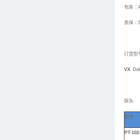
包装：
质保：
订货型
VX
Dako
探头
型号
PT-102