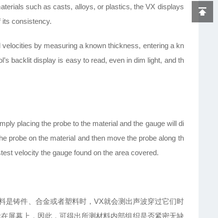
erials such as casts, alloys, or plastics, the VX displays
f its consistency.
 velocities by measuring a known thickness, entering a kn
’s backlit display is easy to read, even in dim light, and th
y placing the probe to the material and the gauge will di
 the probe on the material and then move the probe along th
fastest velocity the gauge found on the area covered.
材料是铸件、合金或者塑料时，VX就会测出声波穿过它们时
示在屏幕上，因此，可得出所测材料内部组织是否紧密无缺