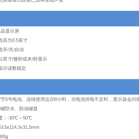
液晶显示屏
数高为0.5英寸
选开/关/自动
以英寸/微秒或米/秒显示
指示读数稳定
2节5号电池。连续使用达200小时，当电池供电不足时，显示器会闪
6键防水、防油键盘
：-30℃～50℃
.5x114.3x31.5mm
00g