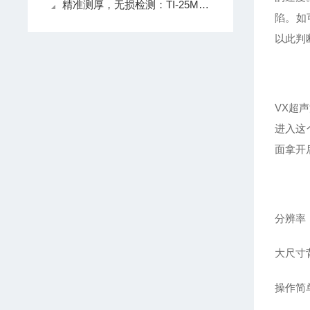
精准测厚，无损检测：TI-25MX超声波测厚仪的技术特点与应用场景
陷。如
以此判
VX
超声
进入这
面拿开
分辨率：
大尺寸
操作简