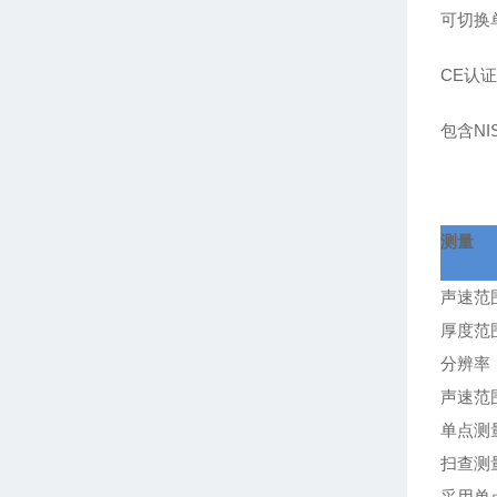
可切换
CE
认
包含NI
测量
声速范围
厚度范围
分辨率：
声速范围
单点测
扫查测
采用单