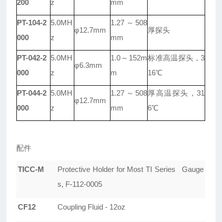
200
z
mm
PT-104-2
5.0MH
1.27
～508
φ12.7mm
厚探头
000
z
mm
PT-042-2
5.0MH
1.0
～152m
标准高温探头，3
φ6.3mm
000
z
m
16℃
PT-044-2
5.0MH
1.27
～508
厚高温探头，31
φ12.7mm
000
z
mm
6℃
配件
TICC-M
Protective Holder for Most TI Series Gauge
s, F-112-0005
CF12
Coupling Fluid - 12oz