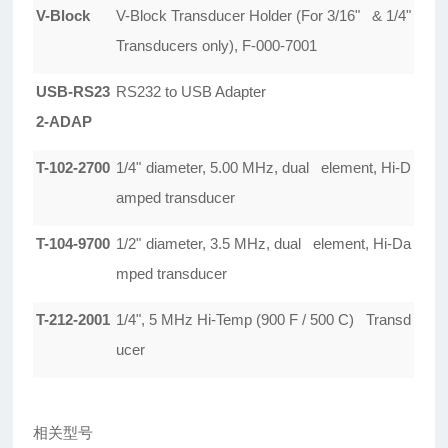
V-Block
V-Block Transducer Holder (For 3/16" & 1/4"
Transducers only), F-000-7001
USB-RS23
RS232 to USB Adapter
2-ADAP
T-102-2700
1/4" diameter, 5.00 MHz, dual element, Hi-D
amped transducer
T-104-9700
1/2" diameter, 3.5 MHz, dual element, Hi-Da
mped transducer
T-212-2001
1/4", 5 MHz Hi-Temp (900 F / 500 C) Transd
ucer
相关型号