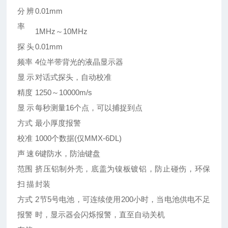
分辨
0.01mm
率
1MHz
～10MHz
探头
0.01mm
频率
4位半带背光的液晶显示器
显示
对话式探头，自动校准
精度
1250～10000m/s
显示
每秒测量16个点，可以捕捉到点
方式
最小厚度报警
校准
1000个数据(仅MMX-6DL)
声速
6键防水，防油键盘
范围
挤压铝制外壳，底盖为镍板镀铝，防止碰伤，环保
扫描
封装
方式
2节5号电池，可连续使用200小时，当电池供电不足
报警
时，显示器会闪烁报警，直至自动关机