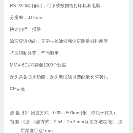
RS-232
串口输出，可下载数据给打印机和电脑
分辨率：0.01mm
快速扫描、报警
涂层穿透功能，无需去掉油漆和涂层测量材料厚度
挤压铝制外壳，坚固耐用
MMX-6DL
可存储1000个数据
探头具备防水功能，探头电缆线可选配最长50英尺
CE
认证
测量
脉冲-回波方式：0.63～500mm(钢，取决于探头)
范围
回波-回波方式：2.54～25.4mm(涂层穿透功能)，涂
层厚度可达1mm