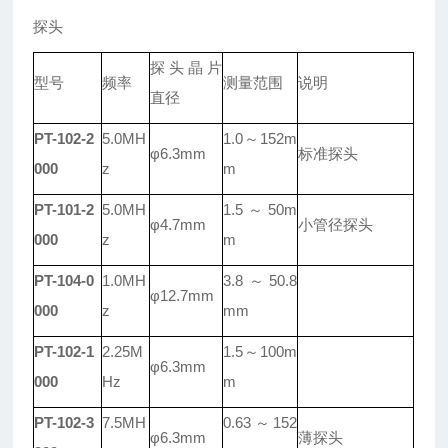
探头
探头晶片
型号
频率
测量范围
说明
直径
PT-102-2
5.0MH
1.0
～152m
φ6.3mm
标准探头
000
z
m
PT-101-2
5.0MH
1.5
～50m
φ4.7mm
小管径探头
000
z
m
PT-104-0
1.0MH
3.8
～50.8
φ12.7mm
000
z
mm
PT-102-1
2.25M
1.5
～100m
φ6.3mm
000
Hz
m
PT-102-3
7.5MH
0.63
～152
φ6.3mm
薄探头