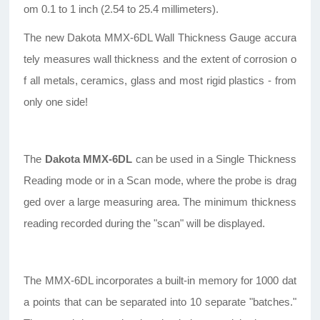
om 0.1 to 1 inch (2.54 to 25.4 millimeters).
The new Dakota MMX-6DL Wall Thickness Gauge accura
tely measures wall thickness and the extent of corrosion o
f all metals, ceramics, glass and most rigid plastics - from
only one side!
The
Dakota MMX-6DL
can be used in a Single Thickness
Reading mode or in a Scan mode, where the probe is drag
ged over a large measuring area. The minimum thickness
reading recorded during the "scan" will be displayed.
The MMX-6DL incorporates a built-in memory for 1000 dat
a points that can be separated into 10 separate "batches."