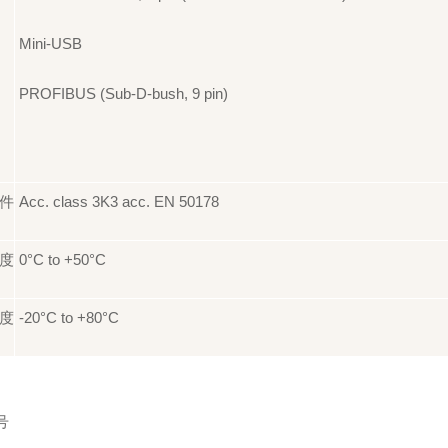
Mini-USB
PROFIBUS (Sub-D-bush, 9 pin)
件
Acc. class 3K3 acc. EN 50178
度
0°C to +50°C
度
-20°C to +80°C
号