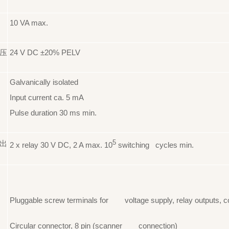
10 VA max.
压
24 V DC ±20% PELV
Galvanically isolated
Input current ca. 5 mA
Pulse duration 30 ms min.
出
5
2 x relay 30 V DC, 2 A max. 10
switching cycles min.
Pluggable screw terminals for voltage supply, relay outputs, co
Circular connector, 8 pin (scanner connection)