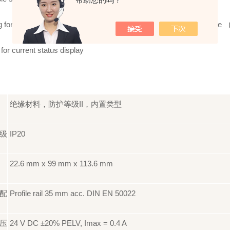
for top hat rail plug for optional connection of I/0 extension module
for current status display
绝缘材料，防护等级II，内置类型
级
IP20
22.6 mm x 99 mm x 113.6 mm
配
Profile rail 35 mm acc. DIN EN 50022
压
24 V DC ±20% PELV, Imax = 0.4 A