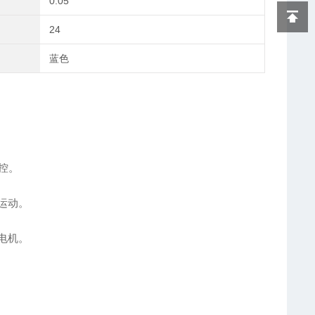
0.05
24
蓝色
监控。
运动。
电机。