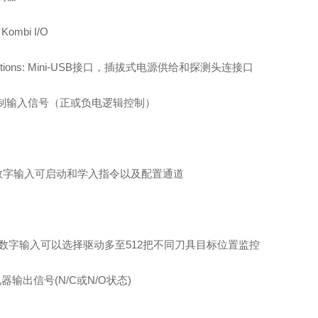
Kombi I/O
ections: Mini-USB接口，插拔式电源供给和探测头连接口
制输入信号（正或负电逻辑控制）
数字输入可启动和学入指令以及配置通道
位数字输入可以选择驱动多至512把不同刀具目标位置监控
器输出信号(N/C或N/O状态)