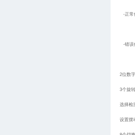
-正常信
-错误信
2位数
3个旋
选择检
设置摆动
8个切