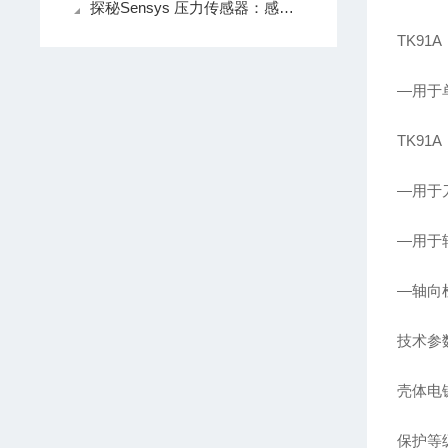
探秘Sensys 压力传感器：感知压力的神奇装置
TK91A
—用于
TK91A
—用于
—用于
—轴向
技术参
壳体电
保护等级