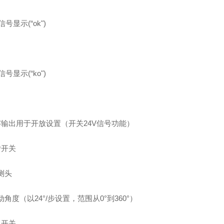
号显示(“ok")
号显示(“ko")
字输出用于开放设置（开关24V信号功能）
转开关
测头
角度（以24°/步设置，范围从0°到360°）
换开关