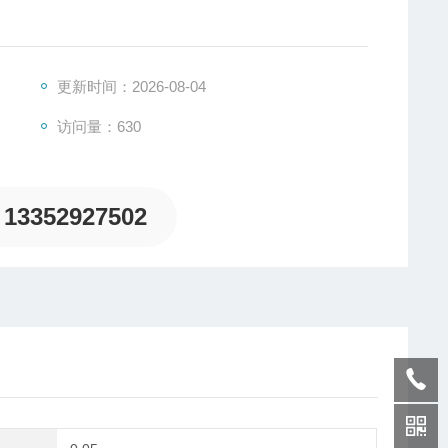
现对长达610 mm刀具刀尖的监控。
止回机构以限制摆动杆的旋转运动。
劲的，拥有监控重复精度的驱动电机。
更新时间：2026-08-04
测工具
访问量：630
13352927502