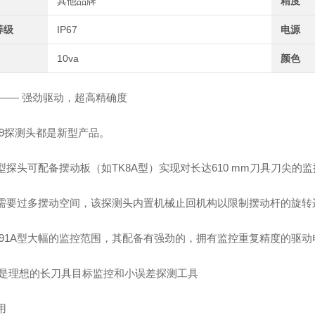
其他品牌
精度
等级
IP67
电源
10va
颜色
A —— 强劲驱动，超高精确度
K9探测头都是新型产品。
1A型探头可配备摆动板（如TK8A型）实现对长达610 mm刀具刀尖的
需要过多摆动空间，该探测头内置机械止回机构以限制摆动杆的旋转
K91A型大幅的监控范围，其配备有强劲的，拥有监控重复精度的驱动
1A 是理想的长刀具目标监控和小误差探测工具
用