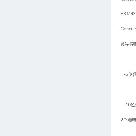
BKM92 
Conn
数字控
-3位
-10
2个继电