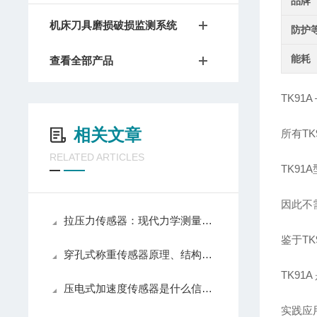
品牌
机床刀具磨损破损监测系统
防护
能耗
查看全部产品
TK91
相关文章
所有T
RELATED ARTICLES
TK9
因此不
拉压力传感器：现代力学测量的精准之眼
鉴于T
穿孔式称重传感器原理、结构与应用解析
TK9
压电式加速度传感器是什么信号的传感器
实践应