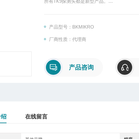
所有TK9探测头都是新型产品。
TK91A型探头可配备摆动板（如TK8A型）实
因此不需要过多摆动空间，该探测头内置机械
鉴于TK91A型大幅的监控范围，其配备有强
产品型号：BKMIKRO
TK91A 是理想的长刀具目标监控和小误差探
厂商性质：代理商
产品咨询
介绍
在线留言