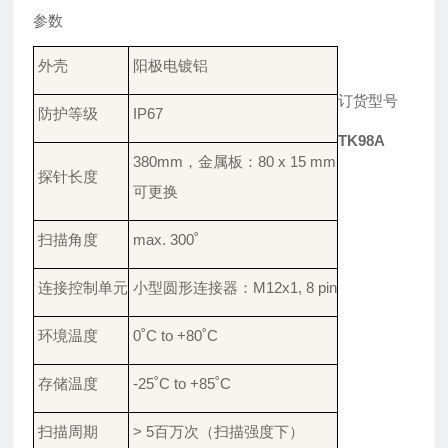
参数
外壳
阳极电镀铝
订货型号
防护
等级
IP67
TK98A
380
mm
，
金属板
：
8
0 x 15 mm
探针
长度
可
更换
扫描
角度
max. 300
˚
连接
控制单元
小型
圆形连接器
：
M12x1, 8 pin
环境
温度
0
˚
C to +80
˚
C
存储
温度
-25
˚
C to +85
˚
C
扫描周期
> 5百万次
（扫描强度下）