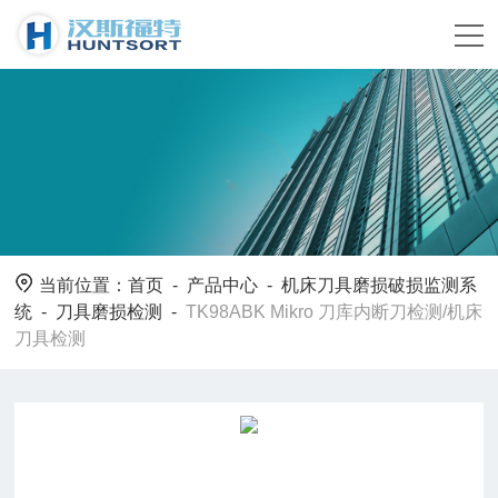
当前位置：
首页
-
产品中心
-
机床刀具磨损破损监测系
统
-
刀具磨损检测
-
TK98ABK Mikro 刀库内断刀检测/机床
刀具检测