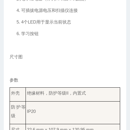
4.
可插拔电源电压和扫描仪连接
5.
4个LED用于显示当前状态
6.
学习
按钮
尺寸图
参数
外壳
绝缘材料，防护等级
II，内置式
防护
等
IP
20
级
尺寸
22.6 mm x 107.9 mm x 120.95 mm