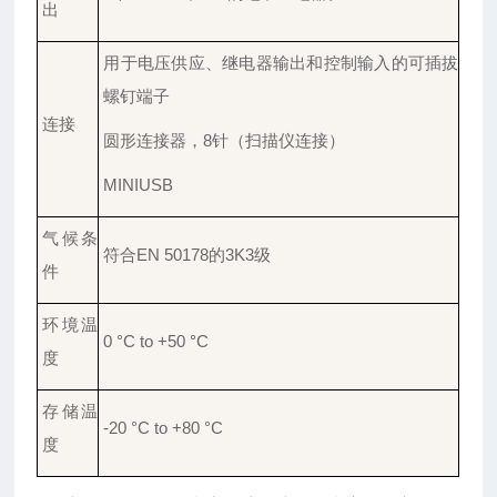
出
用于电压供应、继电器输出和控制输入的可插拔
螺钉端子
连接
圆形连接器，
8针（扫描仪连接）
MINIUSB
气候条
符合
EN 50178的3K3级
件
环境温
0 °C to +50 °C
度
存储温
-20 °C to +80 °C
度