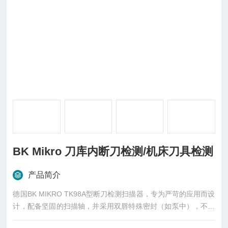
BK Mikro 刀库内断刀检测/机床刀具检测
产品简介
德国BK MIKRO TK98A型断刀检测扫描器，专为严苛的应用而设
计，配备坚固的扫描轴，并采用双唇特殊密封（如泵中），不受
侵蚀性冷却剂、灰尘和碎屑的影响。