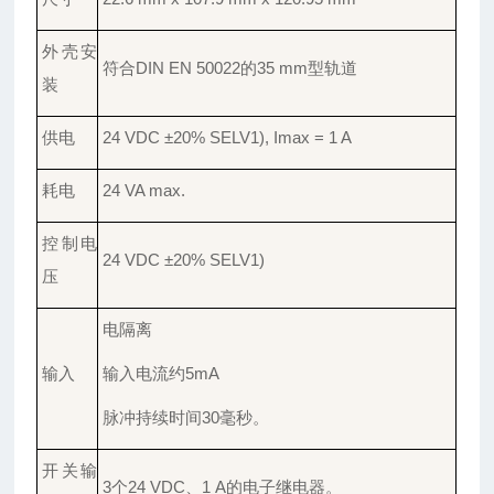
外壳安
符合
DIN EN 50022的35 mm型轨道
装
供电
24 VDC ±20% SELV1), Imax = 1 A
耗电
24 VA max.
控制电
24 VDC ±20% SELV1)
压
电隔离
输入
输入电流约
5mA
脉冲持续时间
30毫秒。
开关输
3个24 VDC、1 A的电子继电器。