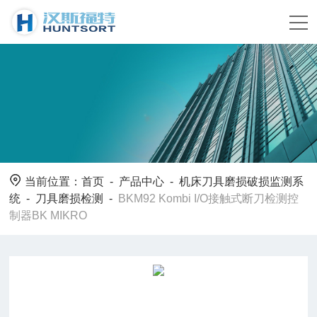
当前位置：
首页
-
产品中心
-
机床刀具磨损破损监测系
统
-
刀具磨损检测
-
BKM92 Kombi I/O接触式断刀检测控
制器BK MIKRO