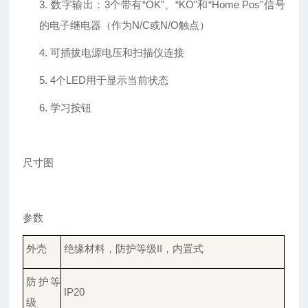
3.
数字输出：
3个带有“OK"、“KO"和“Home Pos"信号
的电子继电器（作为N/C或N/O触点）
4.
可插拔电源电压和扫描仪连接
5.
4个LED用于显示当前状态
6.
学习
按钮
尺寸图
参数
外壳
绝缘材料，防护等级
II，内置式
防护
等
IP
20
级