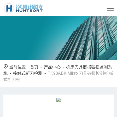
当前位置：
首页
-
产品中心
-
机床刀具磨损破损监测系
统
-
接触式断刀检测
-
TK98ABK Mikro 刀具破损检测/机械
式断刀检