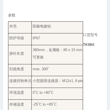
参数
外壳
阳极电镀铝
订货型号
防护
等级
IP67
TK98A
380
mm
，
金属板
：
8
0 x 15 mm
探针
长度
可
更换
扫描
角度
max. 300
˚
连接
控制单元
小型
圆形连接器
：
M12x1, 8 pin
环境
温度
0
˚
C to +80
˚
C
存储
温度
-25
˚
C to +85
˚
C