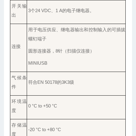
开关输
3个24 VDC、1 A的电子继电器。
出
用于电压供应、继电器输出和控制输入的可插拔
螺钉端子
连接
圆形连接器，
8针（扫描仪连接）
MINIUSB
气候条
符合
EN 50178的3K3级
件
环境温
0 °C to +50 °C
度
存储温
-20 °C to +80 °C
度