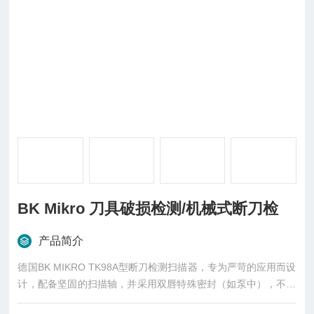
BK Mikro 刀具破损检测/机械式断刀检
产品简介
德国BK MIKRO TK98A型断刀检测扫描器，专为严苛的应用而设
计，配备坚固的扫描轴，并采用双唇特殊密封（如泵中），不受
侵蚀性冷却剂、灰尘和碎屑的影响。