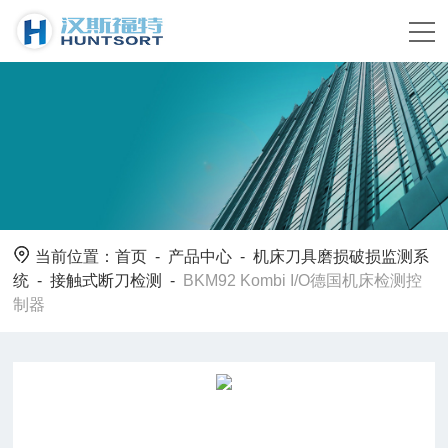
当前位置：
首页
-
产品中心
-
机床刀具磨损破损监测系
统
-
接触式断刀检测
-
BKM92 Kombi I/O德国机床检测控
制器