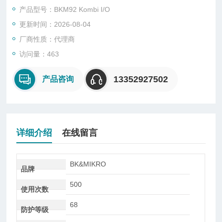
产品型号：BKM92 Kombi I/O
Connections: Mini-USB接口，插拔式电源供给和探测头连接口
更新时间：2026-08-04
数字控制输入信号（正或负电逻辑控制）
厂商性质：代理商
访问量：463
13352927502
产品咨询
详细介绍
在线留言
BK&MIKRO
品牌
500
使用次数
68
防护等级