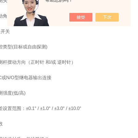
测头
角度（以24°/步设置，范围从0°到360°）
换开关
控类型(目标或自由探测)
测杆摆动方向（正时针 和/或 逆时针）
/C或N/O型继电器输出连接
强度(低/高)
范围：±0.1° / ±1.0° / ±3.0° / ±10.0°
数