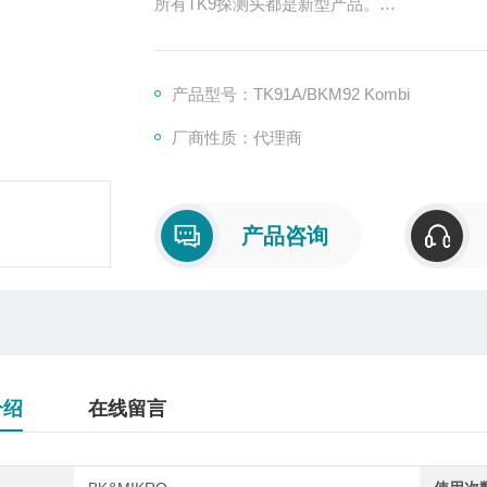
所有TK9探测头都是新型产品。
TK91A型探头可配备摆动板（如TK8A型）实
控制器
BKM92 Kombi
产品型号：TK91A/BKM92 Kombi
Connections: Mini-USB接口，插拔式电
厂商性质：代理商
数字控制输入信号（正或负电逻辑控制）
产品咨询
介绍
在线留言