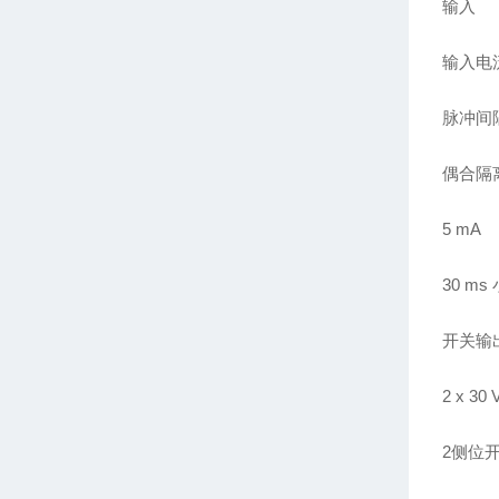
输入
输入电
脉冲间
偶合隔
5 mA
30 ms
开关输
2 x 3
2侧位开