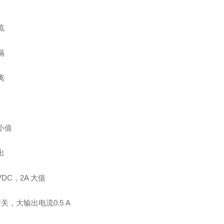
流
隔
离
 小值
出
0 VDC，2A 大值
关，大输出电流0.5 A