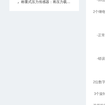
称重式压力传感器：将压力载荷转化为可测电信号的测力装置
2个继电
-正常信
-错误信
2位数
3个旋