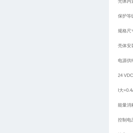
壳体内
保护等级
规格尺寸(
壳体安装
电源供
24 VD
I大=0.4
能量消耗
控制电压