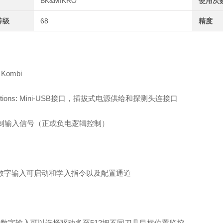
BK&MIKRO
使用次
等级
68
精度
 Kombi
ections: Mini-USB接口，插拔式电源供给和探测头连接口
制输入信号（正或负电逻辑控制）
数字输入可启动和学入指令以及配置通道
位数字输入可以选择驱动多至512把不同刀具目标位置监控