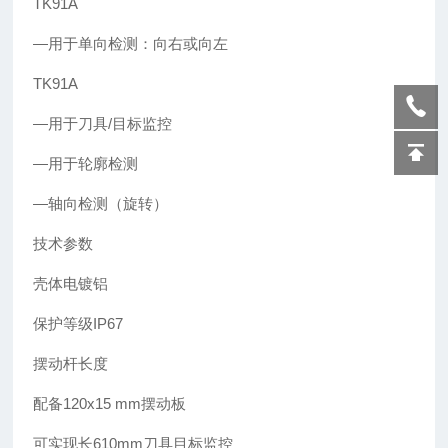
TK91A
—用于单向检测：向右或向左
TK91A
—用于刀具/目标监控
—用于轮廓检测
—轴向检测（旋转）
技术参数
壳体电镀铝
保护等级IP67
摆动杆长度
配备120x15 mm摆动板
可实现长610mm刀具目标监控