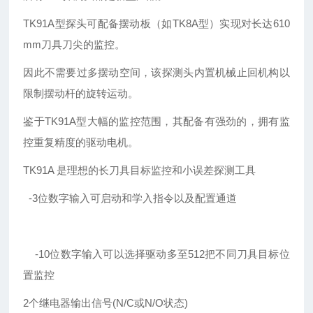
TK91A型探头可配备摆动板（如TK8A型）实现对长达610
mm刀具刀尖的监控。
因此不需要过多摆动空间，该探测头内置机械止回机构以
限制摆动杆的旋转运动。
鉴于TK91A型大幅的监控范围，其配备有强劲的，拥有监
控重复精度的驱动电机。
TK91A 是理想的长刀具目标监控和小误差探测工具
-3位数字输入可启动和学入指令以及配置通道
-10位数字输入可以选择驱动多至512把不同刀具目标位
置监控
2个继电器输出信号(N/C或N/O状态)