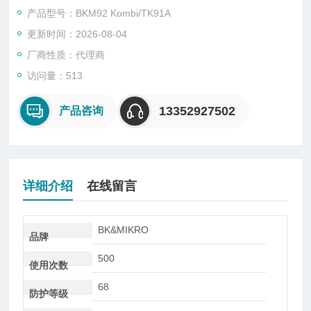
数字控制输入信号（正或负电逻辑控制）
产品型号：BKM92 Kombi/TK91A
K91A —— 强劲驱动，超高精确度
更新时间：2026-08-04
所有TK9探测头都是新型产品。
厂商性质：代理商
访问量：513
TK91A型探头可配备摆动板（如TK8A型）实现对长达610 mm刀
具刀尖的监控。
13352927502
产品咨询
详细介绍
在线留言
BK&MIKRO
品牌
500
使用次数
68
防护等级