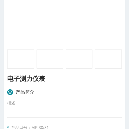
电子测力仪表
产品简介
概述
称重显示器，是电子衡器中显示被称物的质量和称量状态的仪
表，其原理是接受处理的是称重传感器输出的电信号。电信号有
产品型号：MP 30/31