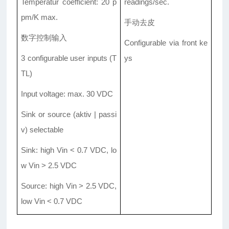
Temperatur coefficient: 20 p
readings/sec.
pm/K max.
手动
去皮
数字
控制输入
Configurable via front ke
3 configurable user inputs (T
ys
TL)
Input voltage: max. 30 VDC
Sink or source (aktiv | passi
v) selectable
Sink: high Vin < 0.7 VDC, lo
w Vin > 2.5 VDC
Source: high Vin > 2.5 VDC,
low Vin < 0.7 VDC