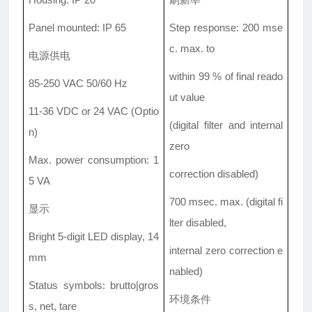
Panel mounted: IP 65
Step response: 200 mse
c. max. to
电源
供电
within 99 % of final reado
85-250 VAC 50/60 Hz
ut value
11-36 VDC or 24 VAC (Optio
(digital filter and internal
n)
zero
Max. power consumption: 1
correction disabled)
5 VA
700 msec. max. (digital fi
显示
lter disabled,
Bright 5-digit LED display, 14
internal zero correction e
mm
nabled)
Status symbols: brutto|gros
环境
条件
s, net, tare