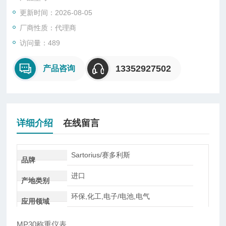
模拟量也有数字量，常见的是几至几十毫伏的模拟电压。激励电
更新时间：2026-08-05
源供给称重传感器工作电源，同时供给A/D（模/数）转换单元基
准电压，A/D转换单元把模拟量转换成数字量，然后以数字、文
厂商性质：代理商
字或图表等形式显示出称量值和称量状态，并可通过接口与外部
访问量：489
设备联络
13352927502
产品咨询
详细介绍
在线留言
Sartorius/赛多利斯
品牌
进口
产地类别
环保,化工,电子/电池,电气
应用领域
MP
30称重仪表