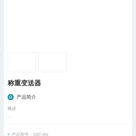
称重变送器
产品简介
概述
称重变送器也叫做重量变送器，是一种将物理量变换成电信号，
将毫伏信号输出的传感器经隔离放大转换成标准直流信号的变送
产品型号：SST-HV