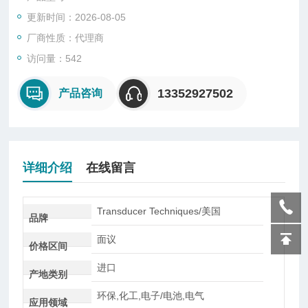
器。
更新时间：2026-08-05
称重变送器在工业称重过程中常用的一种变送器，广泛应用于数
据采集、信号传输转换和集散称重控制系统和配料系统，主要应
厂商性质：代理商
用于水泥、混凝土、玻璃、造纸、塑胶、化工、冶金、有色、棉
访问量：542
纺、试验机等行业称重式料位、重量负荷、张力、拉压力信号的
变送、显示、检测等。
13352927502
产品咨询
详细介绍
在线留言
Transducer Techniques/美国
品牌
面议
价格区间
进口
产地类别
环保,化工,电子/电池,电气
应用领域