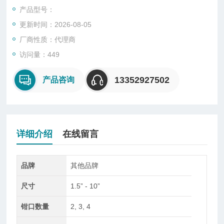
求不断增加。 作为解决方案提供商，我们随时准备为您提出满足
产品型号：
各种应用的想法。
更新时间：2026-08-05
尺寸：1.5" - 10"
钳口数量：2, 3, 4
厂商性质：代理商
重复性：1.5 μm以内
访问量：449
卡盘类型：标准选择型/固定式/高速型/密封型
13352927502
产品咨询
详细介绍
在线留言
品牌
其他品牌
尺寸
1.5” - 10”
钳口数量
2, 3, 4