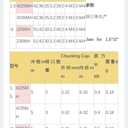
参数
1.5
4225MH
42
36
25
3.2
39
2
4-M3
2-M4
按订单生产
4235MH
42
36
25
3.2
39
2
3-M3
3-M4
②
225MH
51
42
30
3.2
40
2
4-M4
2-M4
Jaw for 1.5"/2"
235MH
51
42
30
3.2
40
2
3-M4
3-M4
Chucking Cap.
抓力
冲程
m
钳口数
重量
k
※
型号
外径
mm
内径
m
m
量
g
m
m
kN
1.
4225M
5
2
3-32
6-32
0.4
0.18
5
H
4235M
5
3
3-32
6-32
0.4
0.18
H