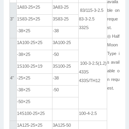
availa
1A83-25×25
3A83-25
83/115-3-2.5
ble on
3"
1S83-25×25
3S83-25
83-3-2.5
reque
332S
st.
-38×25
-38
◎
Half
1A100-25×25
3A100-25
Moon
Type i
-38×25
-50
s avail
100-3-2.5(1.2)
1S100-25×19
3S100-25
able o
433S
4"
-25×25
-38
n requ
433S/TH12
est
.
-38×25
-50
-50×25
14S100-25×25
100-4-2.5
1A125-25×25
3A125-50