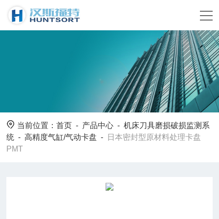
当前位置：
首页
-
产品中心
-
机床刀具磨损破损监测系
统
-
高精度气缸/气动卡盘
-
日本密封型原材料处理卡盘
PMT