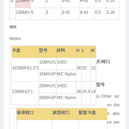
②
225MH
5
2
3-41
6-41
0.5
0.18
235MH
5
3
3-41
6-41
0.5
0.28
MH
Metric
卡盘
型号
材料
H
L
W
爪
/
钳口
15MHJS
S45C
4235MH(1.5")
30
20
12
15MHJP
MC Nylon
型号
20MHJS
S45C
235MH(2")
30
24.5
14
◎
Other siz
20MHJP
MC Nylon
es tha
标准
钳口
派
型钳口
配套
卡盘
n abo
ve are