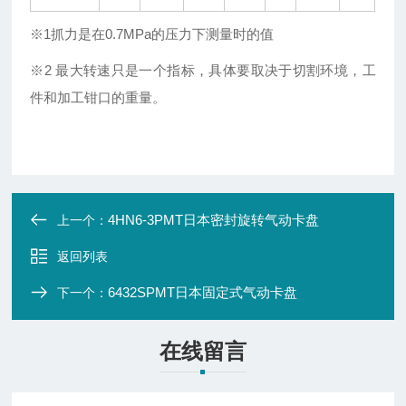
※
1
抓力是在
0.7MPa
的压力下测量时的值
※
2
最大转速只是一个指标
，
具体要取决于切割环境
，工
件和加工钳口的重量。
4HN6-3PMT日本密封旋转气动卡盘
上一个：
返回列表
6432SPMT日本固定式气动卡盘
下一个：
在线留言