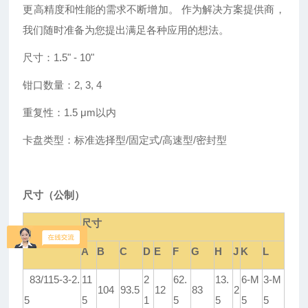
更高精度和性能的需求不断增加。 作为解决方案提供商，
我们随时准备为您提出满足各种应用的想法。
尺寸：
1.5
"
- 10
"
钳口数量：
2, 3, 4
重复性：
1.5 μm以内
卡盘类型：标准选择型
/固定式/高速型/密封型
尺寸
（公制）
尺寸
型号
A
B
C
D
E
F
G
H
J
K
L
83/115-3-2.
11
2
62.
13.
6-M
3-M
104
93.5
12
83
2
5
5
1
5
5
5
5