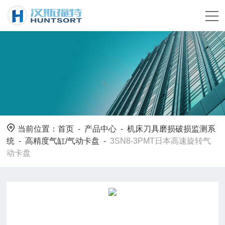
当前位置：
首页
-
产品中心
-
机床刀具磨损破损监测系
统
-
高精度气缸/气动卡盘
-
3SN8-3PMT日本高速旋转气
动卡盘