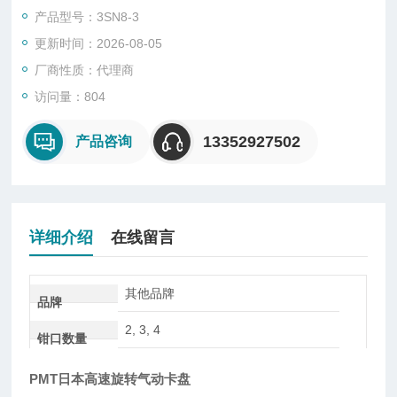
求不断增加。 作为解决方案提供商，我们随时准备为您提出满足
产品型号：3SN8-3
各种应用的想法。
更新时间：2026-08-05
尺寸：1.5" - 10"
钳口数量：2, 3, 4
厂商性质：代理商
重复性：1.5 μm以内
访问量：804
卡盘类型：标准选择型/固定式/高速型/密封型
13352927502
产品咨询
详细介绍
在线留言
其他品牌
品牌
2, 3, 4
钳口数量
PMT日本高速旋转气动卡盘