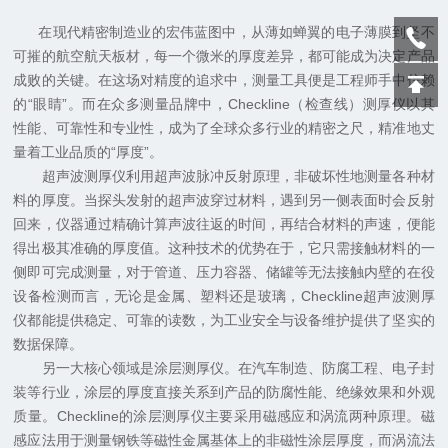
在现代精密制造业的宏伟蓝图中，从薄如蝉翼的电子薄膜到坚不
可摧的航空航天板材，每一个微米的厚度差异，都可能成为决定产品
成败的关键。在这场对精度的追求中，测量工具便是工程师手中信赖
的“眼睛”。而在众多测量品牌中，Checkline（检查线）测厚仪以其
性能、可靠性和专业性，成为了全球众多行业的精密之尺，精准地丈
量着工业品质的“厚度”。
超声波测厚仪利用超声波脉冲反射原理，非破坏性地测量各种材
料的厚度。当探头发射的超声波穿过材料，遇到另一侧表面时会反射
回来，仪器通过精确计算声波往返的时间，再结合材料的声速，便能
得出极其准确的厚度值。这种技术的优势在于，它只需接触材料的一
侧即可完成测量，对于管道、压力容器、储罐等无法接触内壁的在役
设备检测而言，无论是金属、塑料还是玻璃，Checkline超声波测厚
仪都能提供稳定、可靠的读数，为工业安全与设备维护提供了坚实的
数据保障。
另一大核心领域是涂层测厚仪。在汽车制造、防腐工程、电子封
装等行业，涂层的厚度直接关系到产品的防腐性能、绝缘效果和外观
质量。Checkline的涂层测厚仪主要采用磁感应和涡流两种原理。磁
感应法用于测量钢铁等磁性金属基体上的非磁性涂层厚度，而涡流法