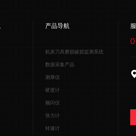
航
产品导航
0
机床刀具磨损破损监测系统
数据采集产品
测厚仪
硬度计
频闪仪
张力计
转速计