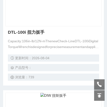
DTL-100i 扭力扳手
Capacity:106in-lb/12N-mThenewCheck-LineDTL-100iDigital
TorqueWrenchisdesignedforprecisemeasurementandapplica
tionoftorqueinindustrial,automotive,aerospaceandmanyother
更新时间：2026-08-04
applications
产品型号：
浏览量：739