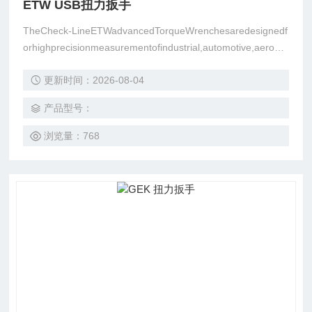
ETW USB扭力扳手
TheCheck-LineETWadvancedTorqueWrenchesaredesignedf
orhighprecisionmeasurementofindustrial,automotive,aerosp
aceandmanyotherapplications
更新时间：2026-08-04
产品型号：
浏览量：768