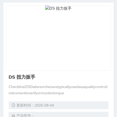
DS 扭力扳手
ChecklineDSDialwrenchesaretypicallyusedasaqualitycontroli
nstrumenttoverifyormonitortorque
更新时间：2026-08-04
产品型号：