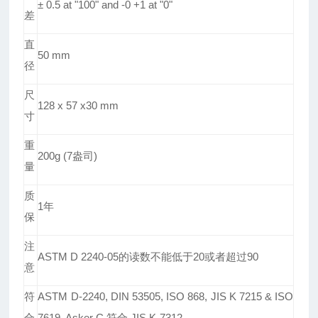
± 0.5 at "100" and -0 +1 at "0"
差
直
50 mm
径
尺
128 x 57 x30 mm
寸
重
200g (7
盎司)
量
质
1
年
保
注
ASTM D 2240-05
的读数不能低于20或者超过90
意
符
ASTM D-2240, DIN 53505, ISO 868, JIS K 7215 & ISO
合
7619. Asker C
符合 JIS K-7312.