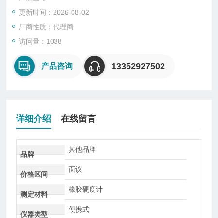
更新时间：2026-08-02
AD-100系列有7个型号，分别进行不同测量标准的校准，包括：
A, B, C, D, DO, O, OO, Asker C.
厂商性质：代理商
访问量：1038
13352927502
产品咨询
详细介绍
在线留言
其他品牌
品牌
面议
价格区间
橡胶硬度计
测定材料
便携式
仪器类型