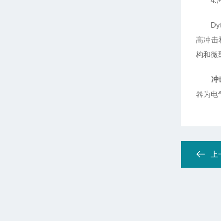
4.
Dyt
高冲击
构和微
冲
器为电气
上