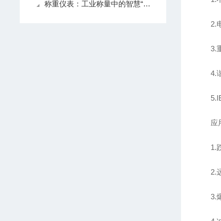
称重仪表：工业称量中的智慧“大脑”
2.
3.
4.谐振
5.IE
应用
1.
2.远
3.