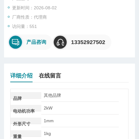
控制模型。一种称为前馈控制或预先控制，第二种称为过程控制
更新时间：2026-08-02
或同期控制，第三种称为反馈控制或事后控制。
厂商性质：代理商
访问量：551
13352927502
产品咨询
详细介绍
在线留言
其他品牌
品牌
2kW
电动机功率
1mm
外形尺寸
1kg
重量