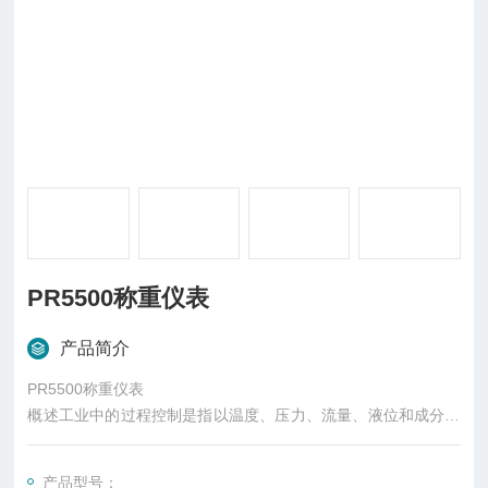
PR5500称重仪表
产品简介
PR5500称重仪表
概述工业中的过程控制是指以温度、压力、流量、液位和成分等
工艺参数作为被控变量的自动控制。就一般而言，管理中采取的
控制可以在行动开始之前、进行之中或结束之后进行，称为三种
产品型号：