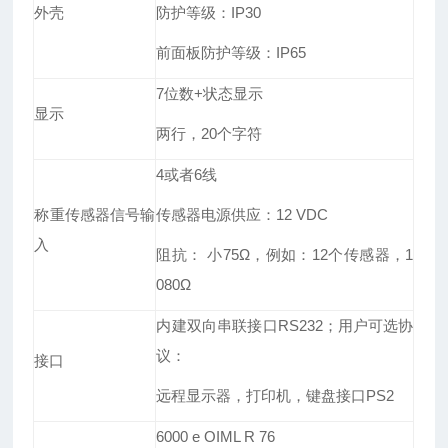
外壳
防护
等级
：
IP
30
前
面板防护等级
：
IP65
7位数+状态显示
显示
两行，20个字符
4或者6线
称重传感器信号输
传感器
电源供应
：
12 VDC
入
阻抗：
小
75Ω
，例如：
12个传感器
，
1
080Ω
内建双向串联接口RS232
；用户
可选协
议
：
接口
远程
显示器
，
打印机
，
键盘接口PS2
6000 e OIML R 76