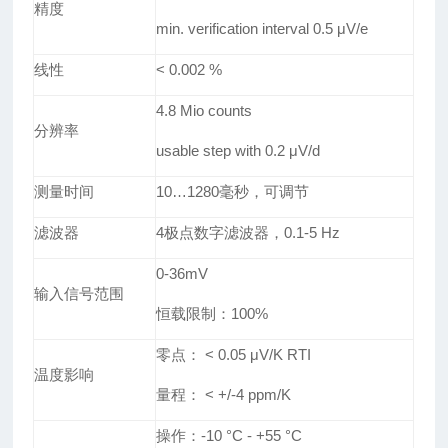
精度
min. verification interval 0.5
μ
V/e
线性
< 0.002 %
4.8 Mio counts
分辨率
usable step
with 0.2
μ
V/d
测量时间
10
…
1280毫秒，可调节
滤波器
4极点数字滤波器，0.1-5 Hz
0-36mV
输入信号范围
恒载限制：100%
零点
：
< 0.05
μ
V/K RTI
温度影响
量程
：
< +/-4 ppm/K
操作
：
-10
°
C
-
+55
°
C