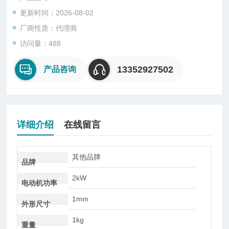
量、液位和成分等工艺参数作为被控变量的自动控制。一般而
更新时间：2026-08-02
言，管理中采取的控制可以在行动开始之前、进行之中或结束之
后进行，称为三种控制模型。一种称为前馈控制或预先控制，第
厂商性质：代理商
二种称为过程控制或同期控制，第三种称为反馈控制或事后控
访问量：488
制。
13352927502
产品咨询
详细介绍
在线留言
其他品牌
品牌
2kW
电动机功率
1mm
外形尺寸
1kg
重量