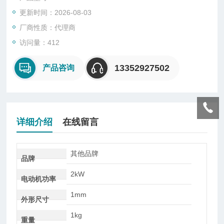
定电机的转速、线速度或频率。常用于电机、电扇、造纸、塑
更新时间：2026-08-03
料、化纤、纺织、汽车、飞机、轮船等制造业。 大多常用的为手
持离心式转速计。美国Checkline旗下的转速计一般为数字式，
厂商性质：代理商
有接触式和非接触式两种测量。非接触式采用光电器件测量，无
访问量：412
连接轴，对被测件无任何影响，提高测量精度。
13352927502
产品咨询
详细介绍
在线留言
其他品牌
品牌
2kW
电动机功率
1mm
外形尺寸
1kg
重量