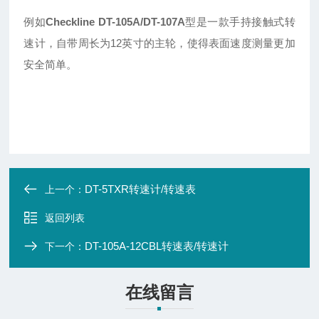
例如
Checkline DT-105A/DT-107A
型是一款手持接触式转
速计，自带周长为12英寸的主轮，使得表面速度测量更加
安全简单。
DT-5TXR转速计/转速表
上一个：
返回列表
DT-105A-12CBL转速表/转速计
下一个：
在线留言