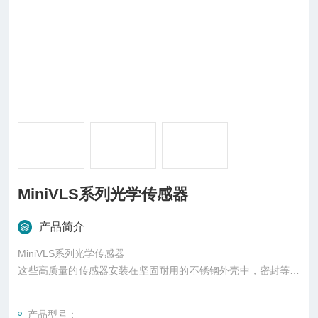
MiniVLS系列光学传感器
产品简介
MiniVLS系列光学传感器
这些高质量的传感器安装在坚固耐用的不锈钢外壳中，密封等级
达到IP67。它们的设计易于在接近传感器式外壳或带槽体的普通
版中进行安装，该槽体设计为手持式使用，或可通过三脚架安装
产品型号：