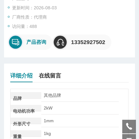
或固定在机器表面的可选安装支架使用。它们几乎可以与任何脉
更新时间：2026-08-03
冲输入监视设备一起使用，例如数字转速表，计数器和旋转监视
产品，数据收集器，包括便携式，面板安装式和台式式仪器。它
厂商性质：代理商
们还与大多数状态监视产品兼容。
访问量：488
13352927502
产品咨询
详细介绍
在线留言
其他品牌
品牌
2kW
电动机功率
1mm
外形尺寸
1kg
重量