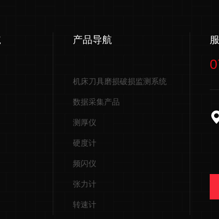
航
产品导航
0
机床刀具磨损破损监测系统
数据采集产品
测厚仪
硬度计
频闪仪
张力计
转速计