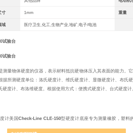
其他品牌
电动机
尺寸
1mm
重量
领域
医疗卫生,化工,生物产业,地矿,电子/电池
150试验台
150试验台
是测量物体硬度的仪器，表示材料抵抗硬物体压入其表面的能力。它
根据所测硬度单位：洛氏硬度计、维氏硬度计、显微硬度计、布氏硬
氏硬度计、布洛维硬度。根据使用方式：便携式硬度计、台式硬度计
硬度计美国
Check-Line CLE-150
型硬度计底座专为测量
橡胶，塑料