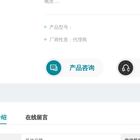
概述
硬度计是测量物体硬度的仪器，表示材料抵
标之一。一般硬度越高，耐磨性越好。根据
产品型号：
布氏硬度计、邵氏硬度计、巴氏硬度计、里
厂商性质：代理商
使用方式：便携式硬度计、台式硬度计。
产品咨询
介绍
在线留言