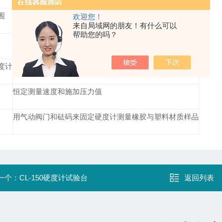
围
1000g/5000g
欢迎您！
来自局域网的朋友！有什么可以
帮助您的吗？
CL
E
-150L/ CL
E
-150H/ CL
E
-150M
度计
邵/肖氏A/C/D/Asker C
恒定测量速度和施加压力值
用气动阀门和砝码来固定硬度计测量橡胶与塑料材质样品
一个：
CL-150硬度计试验台
返回列表