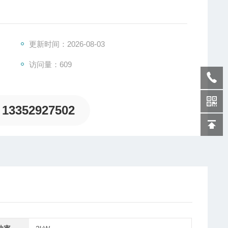
抗硬物体压入其表面的能力。它是金属材料的重要性能指
所测硬度单位：洛氏硬度计、维氏硬度计、显微硬度计、
更新时间：2026-08-03
氏硬度计、韦氏硬度计、肖氏硬度计、布洛维硬度。根据
访问量：609
13352927502