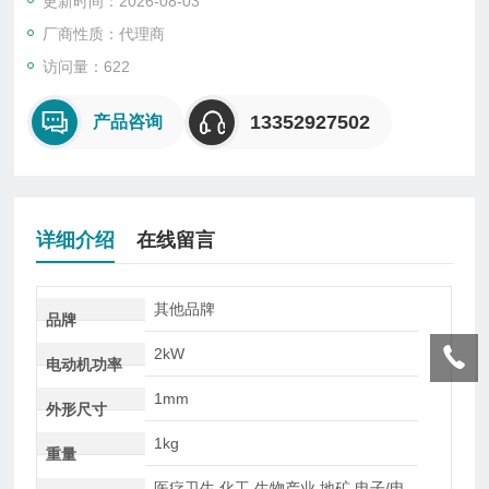
更新时间：2026-08-03
SO标准 。 触针的形状和压力符合DIN EN ISO 5084标准。 这种
低成本的厚度计适用于快速比较测量。
厂商性质：代理商
访问量：622
特性
数字显示，可选单位英寸或毫米
13352927502
产品咨询
详细介绍
在线留言
其他品牌
品牌
2kW
电动机功率
1mm
外形尺寸
1kg
重量
医疗卫生,化工,生物产业,地矿,电子/电