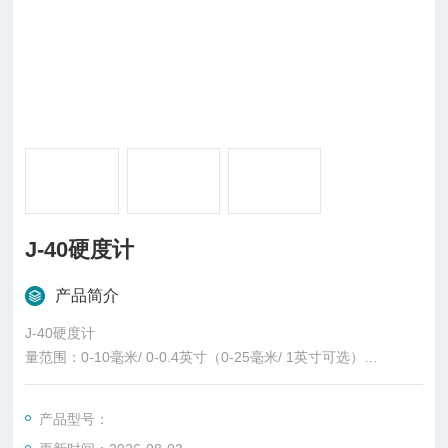
J-40硬度计
产品简介
J-40硬度计
量范围：0-10毫米/ 0-0.4英寸（0-25毫米/ 1英寸可选）
分辨率：0.01毫米/0.001英寸
J-40系列测厚仪可用于确定无纺布，纺织品，毛毡，土工材料，
产品型号：
纸张，地板，皮革，箔等的材料厚度。该仪器不符合DIN，EN和I