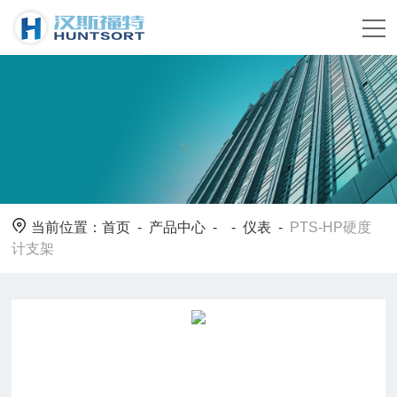
当前位置：
首页
-
产品中心
- -
仪表
-
PTS-HP硬度
计支架