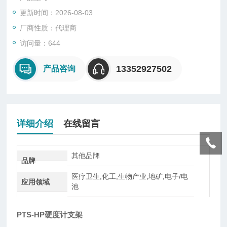
的能力。它是金属材料的重要性能指标之一。一般硬度越高，耐
更新时间：2026-08-03
磨性越好。根据所测硬度单位：洛氏硬度计、维氏硬度计、显微
硬度计、布氏硬度计、邵氏硬度计、巴氏硬度计、里氏硬度计、
厂商性质：代理商
韦氏硬度计、肖氏硬度计、布洛维硬度。根据使用方式：便携式
访问量：644
硬度计、台式硬度计。
13352927502
产品咨询
详细介绍
在线留言
其他品牌
品牌
医疗卫生,化工,生物产业,地矿,电子/电
应用领域
池
PTS-HP硬度计支架