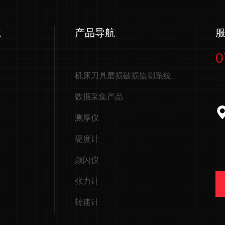
航
产品导航
0
机床刀具磨损破损监测系统
数据采集产品
测厚仪
硬度计
频闪仪
张力计
转速计