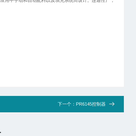
重应用中手动和自动配料以及填充系统而设计。连通性广，
下一个：
PR6145控制器