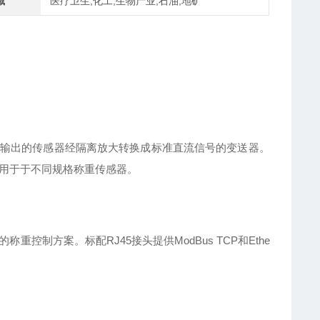
域
医疗卫生,化工,生物产业,石油,地矿
输出的传感器经隔离放大转换成标准直流信号的变送器。
适用于于不同规格称重传感器。
称重控制方案。标配RJ45接头提供
ModBus TCP和Ethe
。