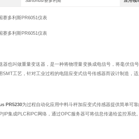
Sartorius/赛多利斯
应用领
赛多利斯PR6051仪表
赛多利斯PR6051仪表
送器也叫做重量变送器，是一种将物理量变换成电信号，将毫伏信号
用SMT工艺，针对工业过程的电阻应变式信号传感器而设计制造，
ius PR5230
为过程自动化应用中料斗秤加应变式传感器提供简单可靠的
TCP|IP集成PLC和PC网络
，通过OPC服务器可将信息传递给监控系统