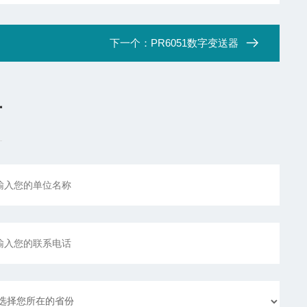
下一个：
PR6051数字变送器
言