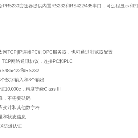
PR5230变送器提供内置RS232和RS422/485串口，可远程显示和
太网TCP|IP连接PC到OPC服务器，也可通过浏览器配置
us TCP网络通讯协议，连接PC和PLC
485/422和RS232
3个数字输入和3个输出
10,000e，精度等级Class III
准，不需要砝码
应变计和其他数字秤
量和状态信息
 EX防爆认证