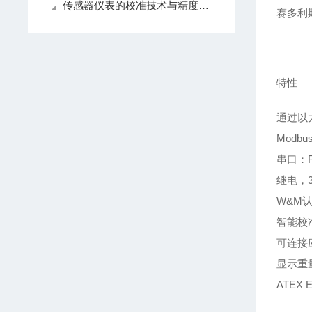
传感器仪表的校准技术与精度提升方法
赛多利斯
特性
通过以
Modb
串口：RS
继电，
W&M认证
智能校
可连接
显示重
ATEX