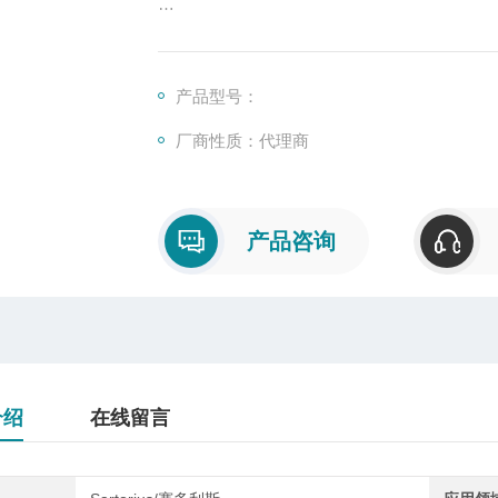
概述
称重变送器也叫做重量变送器，是一种将物
转换成标准直流信号的变送器。通常采用SM
产品型号：
造，适用于于不同规格称重传感器。
厂商性质：代理商
产品咨询
介绍
在线留言