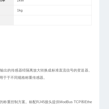
功率
2kW
1kg
输出的传感器经隔离放大转换成标准直流信号的变送器。
适用于于不同规格称重传感器。
称重控制方案。标配RJ45接头提供
ModBus TCP和Ethe