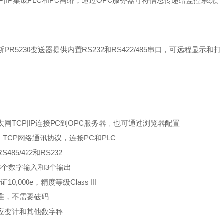
TCP|IP集成PLC和PC网络
，通过OPC服务器可将信息传递给监控系统
PR5230变送器提供内置RS232和RS422/485串口，可远程显示和
太网TCP|IP连接PC到OPC服务器，也可通过浏览器配置
us TCP网络通讯协议，连接PC和PLC
485/422和RS232
3个数字输入和3个输出
10,000e，精度等级Class III
准，不需要砝码
应变计和其他数字秤