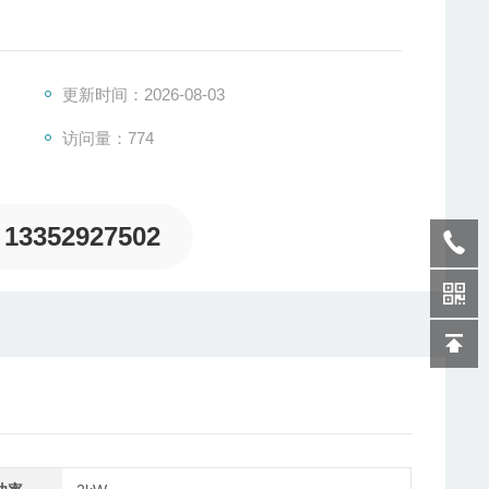
理量变换成电信号，将毫伏信号输出的传感器经隔离放大
T工艺，针对工业过程的电阻应变式信号传感器而设计制
更新时间：2026-08-03
访问量：774
13352927502