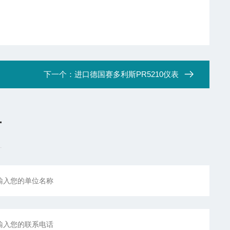
下一个：
进口德国赛多利斯PR5210仪表
言