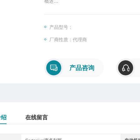
概述
称重变送器也叫做重量变送器，是一种将物
转换成标准直流信号的变送器。通常采用SM
造，适用于于不同规格称重传感器。
产品型号：
厂商性质：代理商
产品咨询
介绍
在线留言