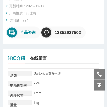
制模型。种称为前馈控制或预先控制，第二种称为过程控制或同
更新时间：2026-08-03
期控制，第三种称为反馈控制或事后控制。
厂商性质：代理商
访问量：794
13352927502
产品咨询
详细介绍
在线留言
Sartorius/赛多利斯
品牌
2kW
电动机功率
1mm
外形尺寸
1kg
重量