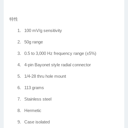
特性
1.
100 mV/g sensitivity
2.
50g range
3.
0.5 to 3,000 Hz frequency range (±5%)
4.
4-pin Bayonet style radial connector
5.
1/4-28 thru hole mount
6.
113 grams
7.
Stainless steel
8.
Hermetic
9.
Case isolated