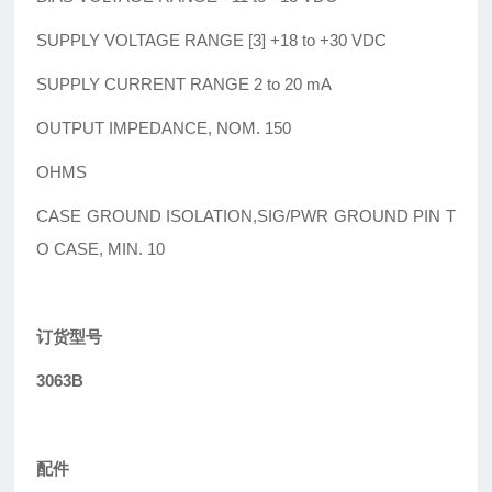
SUPPLY VOLTAGE RANGE [3] +18 to +30 VDC
SUPPLY CURRENT RANGE 2 to 20 mA
OUTPUT IMPEDANCE, NOM. 150
OHMS
CASE GROUND ISOLATION,SIG/PWR GROUND PIN T
O CASE, MIN. 10
订货型号
3063B
配件