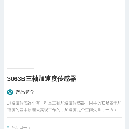
3063B三轴加速度传感器
产品简介
加速度传感器中有一种是三轴加速度传感器，同样的它是基于加
速度的基本原理去实现工作的，加速度是个空间矢量，一方面，
要准确了解物体的运动状态，必须测得其三个坐标轴上的分量；
另一方面，在预先不知道物体运动方向的场合下，只有应用三轴
产品型号：