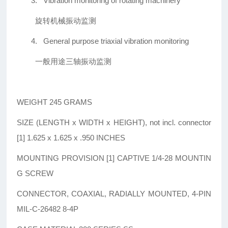
3.
Vibration monitoring of rotating machinery
旋转机械振动监测
4.
General purpose triaxial vibration monitoring
一般用途三轴振动监测
WEIGHT 245 GRAMS
SIZE (LENGTH x WIDTH x HEIGHT), not incl. connector
[1] 1.625 x 1.625 x .950 INCHES
MOUNTING PROVISION [1] CAPTIVE 1/4-28 MOUNTIN
G SCREW
CONNECTOR, COAXIAL, RADIALLY MOUNTED, 4-PIN
MIL-C-26482 8-4P