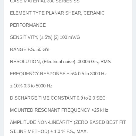
CASE MATERIAL 300 SERIES SS
ELEMENT TYPE PLANAR SHEAR, CERAMIC
PERFORMANCE
SENSITIVITY, (± 5%) [2] 100 mV/G
RANGE F.S. 50 G's
RESOLUTION, (Electrical noise) .00006 G's, RMS
FREQUENCY RESPONSE ± 5% 0.5 to 3000 Hz
± 10% 0.3 to 5000 Hz
DISCHARGE TIME CONSTANT 0.9 to 2.0 SEC
MOUNTED RESONANT FREQUENCY >25 kHz
AMPLITUDE NON-LINEARITY (ZERO BASED BEST FIT
ST.LINE METHOD) ± 1.0 % F.S., MAX.