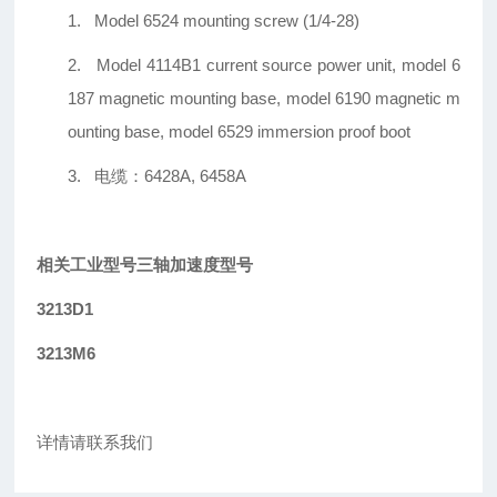
1.
Model 6524 mounting screw (1/4-28)
2.
Model 4114B1 current source power unit, model 6
187 magnetic mounting base, model 6190 magnetic m
ounting base, model 6529 immersion proof boot
3.
电缆：6428A, 6458A
相关工业型号三轴加速度型号
3213D1
3213M6
详情请联系我们