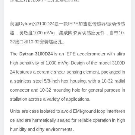
美国Dytran的3100D24是一款IEPE加速度传感器/振动传感
器，灵敏度1000 mV/g，集成陶瓷剪切感应元件，自带10-
32接口和10-32安装螺纹孔。
The
Dytran 3100D24
is an IEPE accelerometer with ultra
high sensitivity of 1,000 mV/g. Design of the model 3100D
24 features a ceramic shear sensing element, packaged in
a stainless steel 5/8-inch hex housing, with a 10-32 radial
connector and 10-32 mounting hole for general purpose in
stallation across a variety of applications.
Units are case isolated to avoid EMI/ground loop interferen
ce and are hermetically sealed for reliable operation in high
humidity and dirty environments.