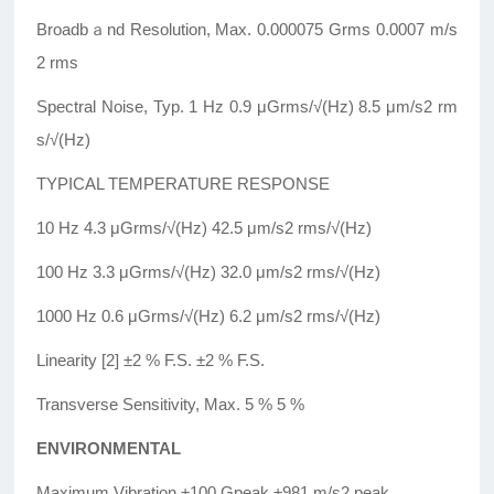
Broadbａnd Resolution, Max. 0.000075 Grms 0.0007 m/s
2 rms
Spectral Noise, Typ. 1 Hz 0.9 μGrms/√(Hz) 8.5 μm/s2 rm
s/√(Hz)
TYPICAL TEMPERATURE RESPONSE
10 Hz 4.3 μGrms/√(Hz) 42.5 μm/s2 rms/√(Hz)
100 Hz 3.3 μGrms/√(Hz) 32.0 μm/s2 rms/√(Hz)
1000 Hz 0.6 μGrms/√(Hz) 6.2 μm/s2 rms/√(Hz)
Linearity [2] ±2 % F.S. ±2 % F.S.
Transverse Sensitivity, Max. 5 % 5 %
ENVIRONMENTAL
Maximum Vibration ±100 Gpeak ±981 m/s2 peak