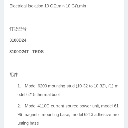
Electrical Isolation 10 GΩ,min 10 GΩ,min
订货型号
3100D24
3100D24T TEDS
配件
1.
Model 6200 mounting stud (10-32 to 10-32), (1) m
odel 6215 thermal boot
2.
M
odel 4110C current source power unit, model 61
96 magnetic mounting base, model 6213 adhesive mo
unting base