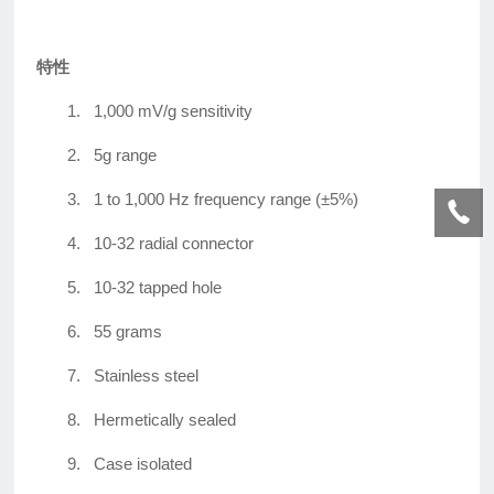
特性
1.
1,000 mV/g sensitivity
2.
5g range
3.
1 to 1,000 Hz frequency range (±5%)
4.
10-32 radial connector
5.
10-32 tapped hole
6.
55 grams
7.
Stainless steel
8.
Hermetically sealed
9.
Case isolated