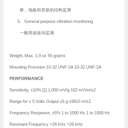
桥，地板和房基的结构监测
5.
General purpose vibration monitoring
一般用途振动监测
Weight, Max. 1.9 oz 55 grams
Mounting Provision 10-32 UNF-2A 10-32 UNF-2A
PERFORMANCE
Sensitivity, ±10% [1] 1,000 mV/g 102 mV/m/s2
Range for ± 5 Volts Output ±5 g ±9810 m/s2
Frequency Response, ±5% 1 to 1000 Hz 1 to 1000 Hz
Resonant Frequency >26 kHz >26 kHz