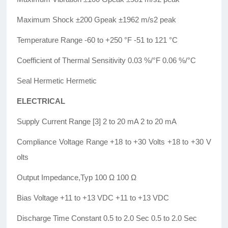
Maximum Shock ±200 Gpeak ±1962 m/s2 peak
Temperature Range -60 to +250 °F -51 to 121 °C
Coefficient of Thermal Sensitivity 0.03 %/°F 0.06 %/°C
Seal Hermetic Hermetic
ELECTRICAL
Supply Current Range [3] 2 to 20 mA 2 to 20 mA
Compliance Voltage Range +18 to +30 Volts +18 to +30 V
olts
Output Impedance,Typ 100 Ω 100 Ω
Bias Voltage +11 to +13 VDC +11 to +13 VDC
Discharge Time Constant 0.5 to 2.0 Sec 0.5 to 2.0 Sec