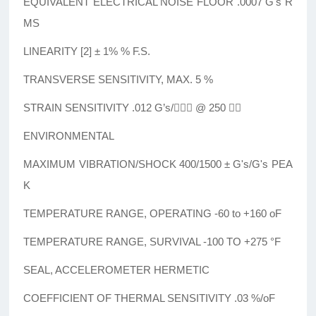
EQUIVALENT ELECTRICAL NOISE FLOOR .0007 G's R
MS
LINEARITY [2] ± 1% % F.S.
TRANSVERSE SENSITIVITY, MAX. 5 %
STRAIN SENSITIVITY .012 G’s/ @ 250 
ENVIRONMENTAL
MAXIMUM VIBRATION/SHOCK 400/1500 ± G's/G's PEA
K
TEMPERATURE RANGE, OPERATING -60 to +160 oF
TEMPERATURE RANGE, SURVIVAL -100 TO +275 °F
SEAL, ACCELEROMETER HERMETIC
COEFFICIENT OF THERMAL SENSITIVITY .03 %/oF