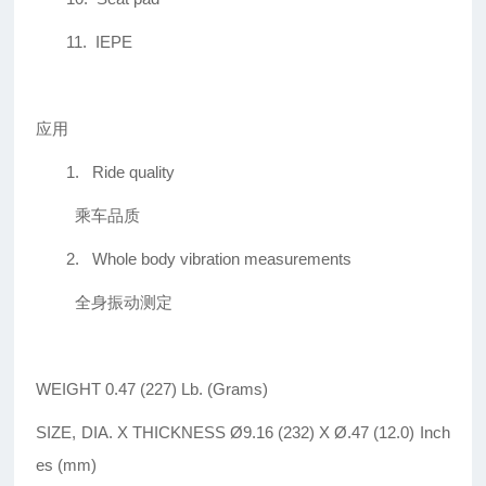
11.
IEPE
应用
1.
Ride quality
乘车品质
2.
Whole body vibration measurements
全身振动测定
WEIGHT 0.47 (227) Lb. (Grams)
SIZE, DIA. X THICKNESS Ø9.16 (232) X Ø.47 (12.0) Inch
es (mm)