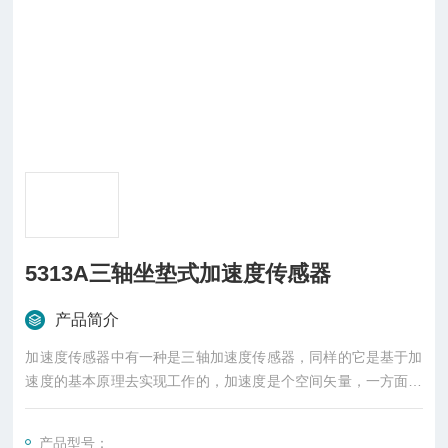
5313A三轴坐垫式加速度传感器
产品简介
加速度传感器中有一种是三轴加速度传感器，同样的它是基于加
速度的基本原理去实现工作的，加速度是个空间矢量，一方面，
要准确了解物体的运动状态，必须测得其三个坐标轴上的分量；
另一方面，在预先不知道物体运动方向的场合下，只有应用三轴
产品型号：