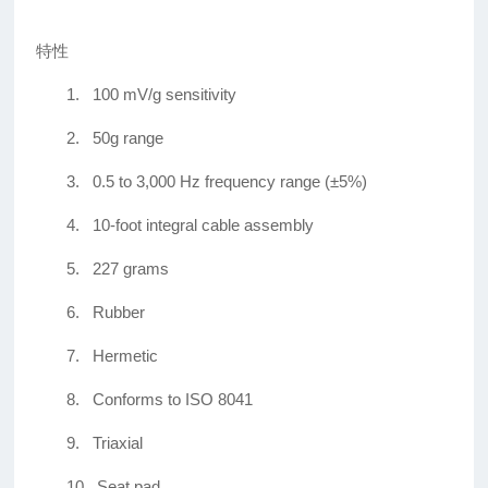
特性
1.
100 mV/g sensitivity
2.
50g range
3.
0.5 to 3,000 Hz frequency range (±5%)
4.
10-foot integral cable assembly
5.
227 grams
6.
Rubber
7.
Hermetic
8.
Conforms to ISO 8041
9.
Triaxial
10.
Seat pad