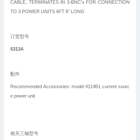
CABLE, TERMINATES IN 3-BNC’s FOR CONNECTION
TO 3 POWER UNITS 6FT 8" LONG
订货型号
5313A
配件
Recommended Accessories: model 4114B1 current sourc
e power unit
相关三轴型号