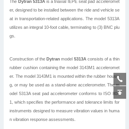
The
Dytran 5313A
is a triaxial IEPE seat pad acceleromet
er, designed to be installed between the ride and vehicle se
at in transportation-related applications. The model 5313A
utilizes an integral 10-foot cable, terminating to (3) BNC plu
gs.
Construction of the
Dytran
model
5313A
consists of a thin
rubber cushion containing the model 3143M1 acceleromet
er. The model 3143M1 is mounted within the rubber housin
g, or may be used as a stand-alone accelerometer. The m
odel 5313A seat pad accelerometer conforms to ISO 804
1, which specifies the performance and tolerance limits for
instruments designed to measure vibration values in huma
n vibration response assessments.